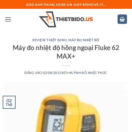
Bỏ
ADD ANYTHING HERE OR JUST REMOVE IT...
qua
nội
dung
REVIEW THIẾT BỊ ĐO
,
MÁY ĐO NHIỆT ĐỘ
Máy đo nhiệt độ hồng ngoại Fluke 62
MAX+
ĐĂNG VÀO
02/08/2013
BỞI
HUỲNH ĐỖ NHẬT PHÚC
02
Th8