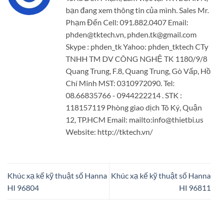
bạn đang xem thông tin của mình. Sales Mr.
Phạm Đến Cell: 091.882.0407 Email:
phden@tktech.vn, phden.tk@gmail.com
Skype : phden_tk Yahoo: phden_tktech CTy
TNHH TM DV CÔNG NGHỆ TK 1180/9/8
Quang Trung, F.8, Quang Trung, Gò Vấp, Hồ
Chí Minh MST: 0310972090. Tel:
08.66835766 - 0944222214 . STK :
118157119 Phòng giao dịch Tô Ký, Quận
12, TP.HCM Email: mailto:info@thietbi.us
Website: http://tktech.vn/
Khúc xạ kế kỹ thuật số Hanna
Khúc xạ kế kỹ thuật số Hanna
HI 96804
HI 96811