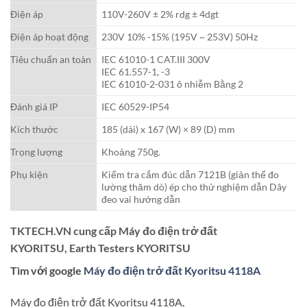
Điện áp
110V-260V ± 2% rdg ± 4dgt
Điện áp hoạt động
230V 10% -15% (195V ~ 253V) 50Hz
Tiêu chuẩn an toàn
IEC 61010-1 CAT.III 300V
IEC 61.557-1, -3
IEC 61010-2-031 ô nhiễm Bằng 2
Đánh giá IP
IEC 60529-IP54
Kích thước
185 (dài) x 167 (W) × 89 (D) mm
Trọng lượng
Khoảng 750g.
Phụ kiện
Kiểm tra cắm đúc dẫn 7121B (giản thể đo
lường thăm dò) ép cho thử nghiệm dẫn Dây
đeo vai hướng dẫn
TKTECH.VN cung cấp Máy đo điện trở đất
KYORITSU,
Earth Testers KYORITSU
Tìm với google
Máy đo điện trở đất Kyoritsu 4118A
Máy đo điện trở đất Kyoritsu 4118A,