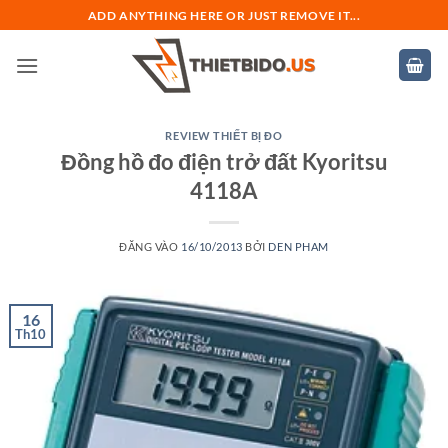
Bỏ
ADD ANYTHING HERE OR JUST REMOVE IT...
qua
nội
dung
REVIEW THIẾT BỊ ĐO
Đồng hồ đo điện trở đất Kyoritsu
4118A
ĐĂNG VÀO
16/10/2013
BỞI
DEN PHAM
16
Th10