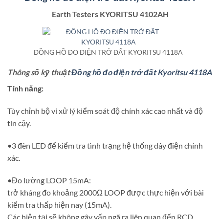
Earth Testers KYORITSU 4102AH
ĐỒNG HỒ ĐO ĐIỆN TRỞ ĐẤT KYORITSU 4118A
Thông số kỹ thuật
Đồng hồ đo điện trở đất Kyoritsu 4118A
Tính năng:
Tùy chỉnh bộ vi xử lý kiểm soát độ chính xác cao nhất và độ
tin cậy.
•3 đèn LED để kiểm tra tình trạng hệ thống dây điện chính
xác.
•Đo lường LOOP 15mA:
trở kháng đo khoảng 2000Ω LOOP được thực hiện với bài
kiểm tra thấp hiện nay (15mA).
Các hiện tại sẽ không gây vấp ngã ra liên quan đến RCD