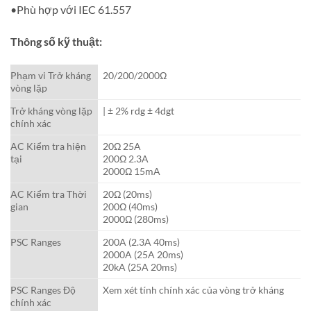
•Phù hợp với IEC 61.557
Thông số kỹ thuật:
Phạm vi Trở kháng
20/200/2000Ω
vòng lặp
Trở kháng vòng lặp
| ± 2% rdg ± 4dgt
chính xác
AC Kiểm tra hiện
20Ω 25A
tại
200Ω 2.3A
2000Ω 15mA
AC Kiểm tra Thời
20Ω (20ms)
gian
200Ω (40ms)
2000Ω (280ms)
PSC Ranges
200A (2.3A 40ms)
2000A (25A 20ms)
20kA (25A 20ms)
PSC Ranges Độ
Xem xét tính chính xác của vòng trở kháng
chính xác