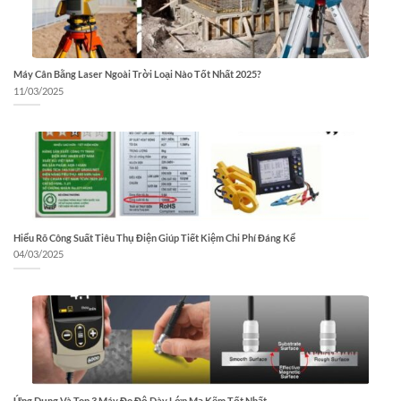
Máy Cân Bằng Laser Ngoài Trời Loại Nào Tốt Nhất 2025?
11/03/2025
Hiểu Rõ Công Suất Tiêu Thụ Điện Giúp Tiết Kiệm Chi Phí Đáng Kể
04/03/2025
Ứng Dụng Và Top 3 Máy Đo Độ Dày Lớp Mạ Kẽm Tốt Nhất