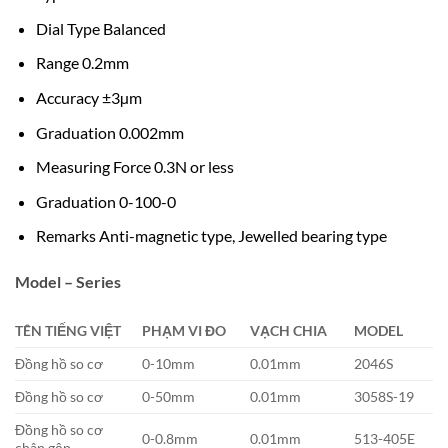
Dial Type
Balanced
Range
0.2mm
Accuracy
±3µm
Graduation
0.002mm
Measuring Force
0.3N or less
Graduation
0-100-0
Remarks
Anti-magnetic type, Jewelled bearing type
Model – Series
TÊN TIẾNG VIỆT
PHẠM VI ĐO
VẠCH CHIA
MODEL
Đồng hồ so cơ
0-10mm
0.01mm
2046S
Đồng hồ so cơ
0-50mm
0.01mm
3058S-19
Đồng hồ so cơ
0-0.8mm
0.01mm
513-405E
chân gập