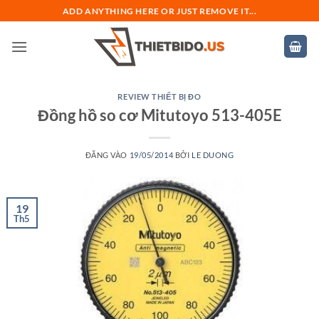
Bỏ
ADD ANYTHING HERE OR JUST REMOVE IT...
qua
nội
dung
REVIEW THIẾT BỊ ĐO
Đồng hồ so cơ Mitutoyo 513-405E
ĐĂNG VÀO
19/05/2014
BỞI
LE DUONG
19
Th5