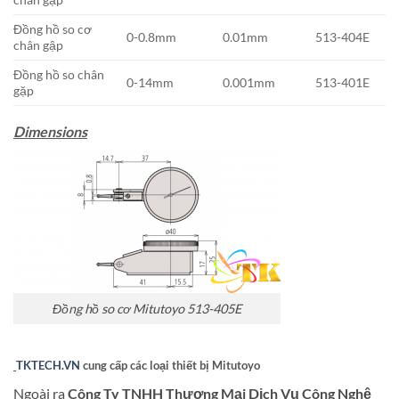
Đồng hồ so cơ
0-0.8mm
0.01mm
513-404E
chân gập
Đồng hồ so chân
0-14mm
0.001mm
513-401E
gặp
Dimensions
Đồng hồ so cơ Mitutoyo 513-405E
TKTECH.VN
cung cấp các loại thiết bị Mitutoyo
Ngoài ra
Công Ty TNHH Thương Mại Dịch Vụ Công Nghệ