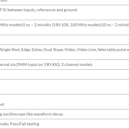
T IV between inputs, references and ground
0 MHz models)5 ns – 2 min/div (190-10X, 100 MHz models)10 ns – 2 min/d
ngle Shot, Edge, Delay, Dual Slope, Video, Video Line, Selectable pulse 
xternal via DMM input on 190-XX2, 2 channel models
s
put
log oscilloscope-like waveform decay
atic Pass/Fail testing