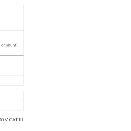
 or shunt),
0 V, CAT III