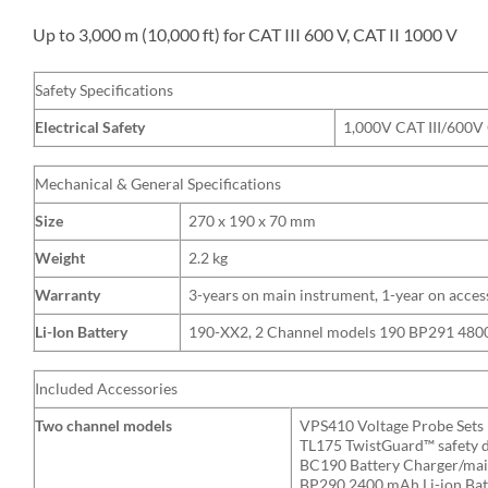
Up to 3,000 m (10,000 ft) for CAT III 600 V, CAT II 1000 V
Safety Specifications
Electrical Safety
1,000V CAT III/600V
Mechanical & General Specifications
Size
270 x 190 x 70 mm
Weight
2.2 kg
Warranty
3-years on main instrument, 1-year on acces
Li-Ion Battery
190-XX2, 2 Channel models 190 BP291 4800 
Included Accessories
Two channel models
VPS410 Voltage Probe Sets (
TL175 TwistGuard™ safety de
BC190 Battery Charger/mai
BP290 2400 mAh Li-ion Bat