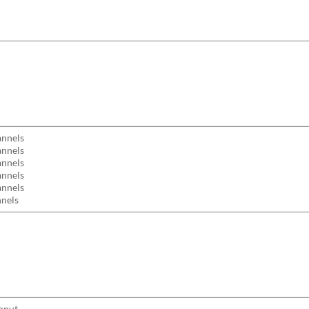
annels
annels
annels
annels
annels
nels
nput