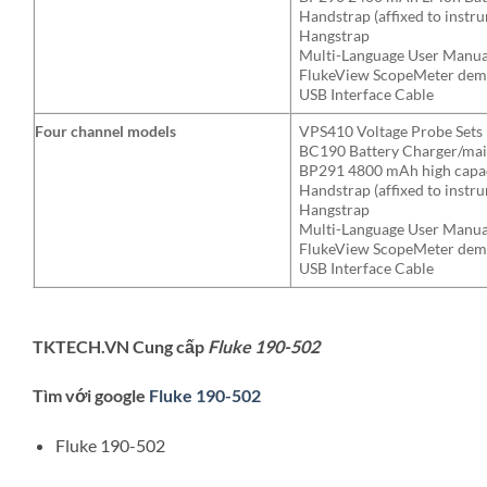
Handstrap (affixed to instr
Hangstrap
Multi-Language User Manu
FlukeView ScopeMeter demo 
USB Interface Cable
Four channel models
VPS410 Voltage Probe Sets (
BC190 Battery Charger/mai
BP291 4800 mAh high capaci
Handstrap (affixed to instr
Hangstrap
Multi-Language User Manu
FlukeView ScopeMeter demo 
USB Interface Cable
TKTECH.VN Cung cấp
Fluke 190-502
Tìm với google
Fluke 190-502
Fluke 190-502