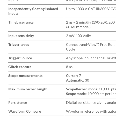
Independently floating isolated
Up to 1000 V CAT III/600 V CA
inputs
Timebase range
2 ns – 2 min/div (190-20X, 20
60 MHz model)
Input sensitivity
2 mV-100 V/div
Trigger types
Connect-and-View™, Free Run, Si
Cycle
Trigger Source
Any scope input channel, or e
Glitch capture
8 ns
Scope measurements
Cursor
: 7
Automatic:
30
Maximum record length
ScopeRecord mode
: 30,000 pt
Scope mode
: 10,000 pts per in
Persistence
Digital persistence giving ana
Waveform Compare
Waveform reference with autom