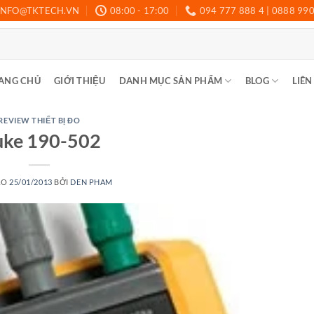
INFO@TKTECH.VN
08:00 - 17:00
094 777 888 4 | 0888 99
ANG CHỦ
GIỚI THIỆU
DANH MỤC SẢN PHẨM
BLOG
LIÊN
REVIEW THIẾT BỊ ĐO
uke 190-502
ÀO
25/01/2013
BỞI
DEN PHAM