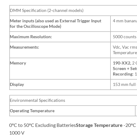
DMM Specification (2-channel models)
Meter inputs (also used as External Trigger Input
4 mm banana 
for the Oscilloscope Mode)
Maximum Resolution:
5000 counts
Measurements:
Vdc, Vac rms
Temperature 
Memory
190-XX2,
2 
Screen + Se
Recording
: 
Display
153 mm full 
Environmental Specifications
Operating Temperature
0ºC to 50ºC Excluding Batteries
Storage Temperature
-20°C
1000 V