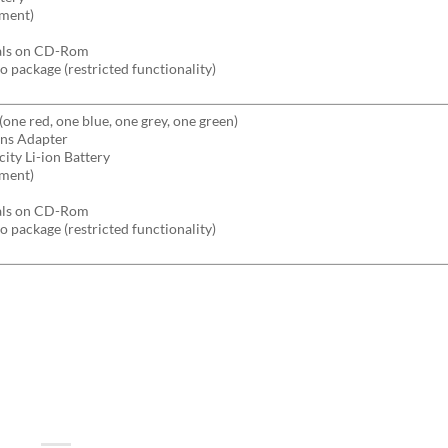
ument)
als on CD-Rom
package (restricted functionality)
one red, one blue, one grey, one green)
ns Adapter
ty Li-ion Battery
ument)
als on CD-Rom
package (restricted functionality)