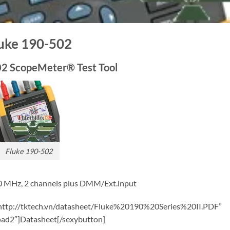
uke 190-502
02 ScopeMeter® Test Tool
Fluke 190-502
0 MHz, 2 channels plus DMM/Ext.input
=”http://tktech.vn/datasheet/Fluke%20190%20Series%20II.PDF”
ad2″]Datasheet[/sexybutton]