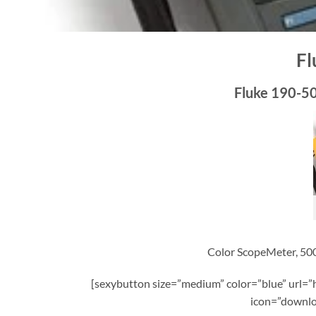
Fl
Fluke 190-5
Color ScopeMeter, 50
[sexybutton size=”medium” color=”blue” url
icon=”downlo