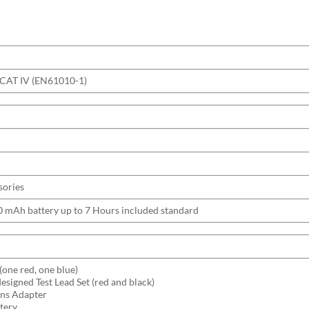
 CAT IV (EN61010-1)
sories
mAh battery up to 7 Hours included standard
one red, one blue)
signed Test Lead Set (red and black)
ns Adapter
tery