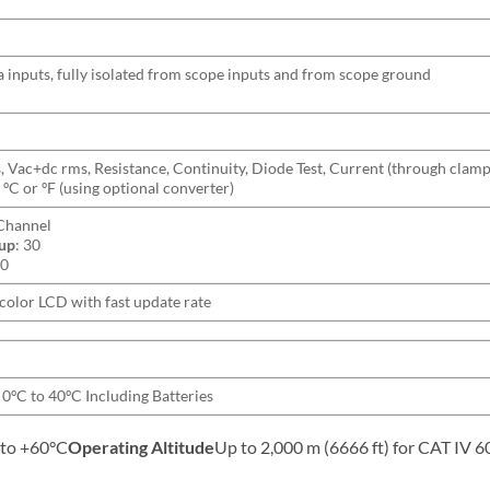
inputs, fully isolated from scope inputs and from scope ground
, Vac+dc rms, Resistance, Continuity, Diode Test, Current (through clamp
ºC or ºF (using optional converter)
Channel
tup
: 30
10
color LCD with fast update rate
0ºC to 40ºC Including Batteries
 to +60°C
Operating Altitude
Up to 2,000 m (6666 ft) for CAT IV 60