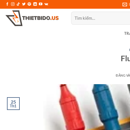
Bỏ
qua
Tìm
nội
kiếm:
dung
TR
Fl
ĐĂNG V
25
Th1