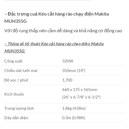
– Đặc trưng cuả Kéo cắt hàng rào chạy điện Makita
MUH355G
Với độ rung thấp nên cầm dễ dàng và khả năng cơ động cao
– Thông số kỹ thuật Kéo cắt hàng rào chạy điện Makita
MUH355G:
Công suất
320W
Chiều dài lưỡi mài
350mm (14″)
Độ xọc / phút
1,700
660 x 175 x 165mm
Kích thước
(26″ x 6-7/8″ x 6-1/2″)
Trọng lượng tịnh
1.8kg (4.0lbs)
Dây dẫn điện
0.3m (0.98ft)