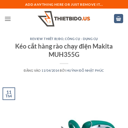
Bỏ
ADD ANYTHING HERE OR JUST REMOVE IT...
qua
nội
dung
REVIEW THIẾT BỊ ĐO
,
CÔNG CỤ - DỤNG CỤ
Kéo cắt hàng rào chạy điện Makita
MUH355G
ĐĂNG VÀO
11/04/2014
BỞI
HUỲNH ĐỖ NHẬT PHÚC
11
Th4