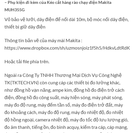
– Phụ kiện đi kèm của Kéo cắt hàng rào chạy điện Makita
MUH355G
Vỏ bảo vệ lưỡi, dây điện để nối dài 10m, bộ móc nối dây điện,
thiết bị giữ dây điện
Thông tin bản vẽ của máy mài Makita :
https://www.dropbox.com/sh/uzmosnjoiz1f5h5/HdkvLdtRdK
Hoặc tải file phía trên.
Ngoài ra Công Ty TNHH Thương Mại Dịch Vụ Công Nghệ
TK(TKTECH.VN) còn cung cáp các thiết bị đo lường khác,
như đồng hồ vạn năng, ampe kìm, đồng hồ đo điện trở cách
điện, đồng hồ đo công suất, máy hiện sóng, máy phát sóng,
máy đo độ rung, máy đếm tần số, máy đo điện trở đất, máy
đo khoảng cách, máy đo độ rung, máy đo nhiệt độ, đo nhiệt
độ hồng ngoại, camera nhiệt độ, máy đo tốc độ lưu lượng gió,
đo âm thanh, tiếng ồn, đo bình acquy, kiểm tra cáp, cáp mạng,