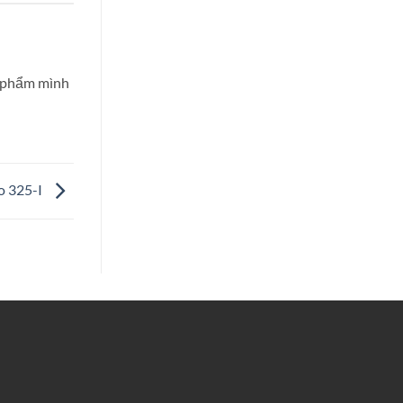
n phẩm mình
to 325-I