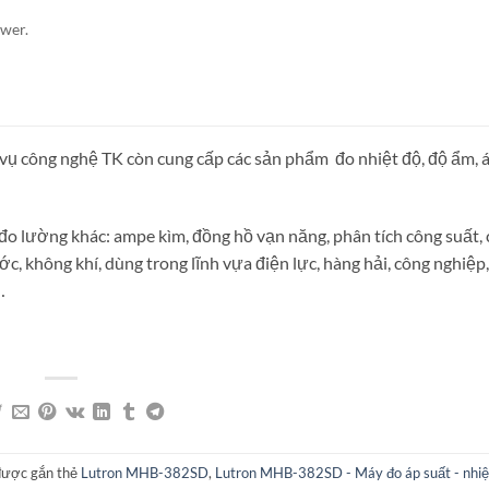
ower.
 công nghệ TK còn cung cấp các sản phẩm đo nhiệt độ, độ ẩm, á
ị đo lường khác: ampe kìm, đồng hồ vạn năng, phân tích công suất,
ớc, không khí, dùng trong lĩnh vựa điện lực, hàng hải, công nghiệp
…
được gắn thẻ
Lutron MHB-382SD
,
Lutron MHB-382SD - Máy đo áp suất - nhiệ