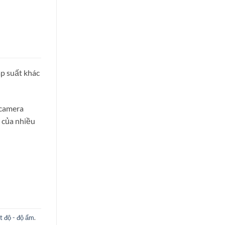
p suất khác
 camera
, của nhiều
t độ - độ ẩm
.