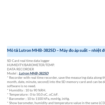
Mô tả Lutron MHB-382SD – Máy đo áp suất – nhiệt 
SD Card real time data logger
HUMIDITY/BAROMETER/TEMP.
DATA RECORDER
Model :
Lutron MHB-382SD
* Recorder with real time recorder, save the measuring data along t
month, date, minute, second) into the SD memory card and can be d
software is no need.
* Humidity : 10 to 90 %RH.
* Temperature : 0 to 50.0 oC, oC/oF.
* Barometer ; 10 to 1100 hPa, mmHg, inHg.
* Show barometer, humidity and temperature value in the same LCD