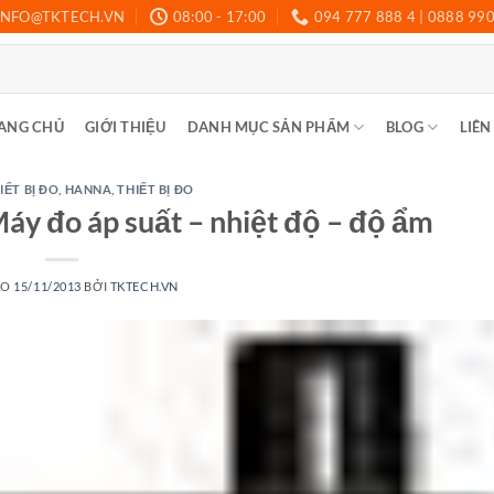
INFO@TKTECH.VN
08:00 - 17:00
094 777 888 4 | 0888 99
ANG CHỦ
GIỚI THIỆU
DANH MỤC SẢN PHẨM
BLOG
LIÊN
IẾT BỊ ĐO
,
HANNA
,
THIẾT BỊ ĐO
y đo áp suất – nhiệt độ – độ ẩm
ÀO
15/11/2013
BỞI
TKTECH.VN