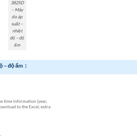
382SD
– Máy
đo áp
suất –
nhiệt
độ – độ
ẩm
độ – độ ẩm：
he time information (year,
ownload to the Excel, extra
.