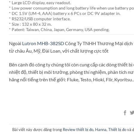
* Large LCD display, easy readout.
* Low power consumption and long battery life when use battery p
* DC 1.5V (UM-4, AAA) battery x 6 PCs or DC 9V adapter in.
* RS232/USB computer interface.
* Size : 132 x 80 x 32 m.
* Patent: Taiwan, China, Japan, Germany, USA pending.
Ngoài
Lutron MHB-382SD
Công Ty TNHH Thương Mại dịch vụ
từ châu Âu, Mỹ, Đài Loan, với chất lượng cực tốt
Bên cạnh đó công ty chúng tôi còn cung cấp các dòng thiết b
nhiệt độ, thiết bị môi trường, phòng thí nghiệm, phân tích nư
hãng nổi tiếng trên thế giới: Fluke, Testo, Hioki, Flir, Kyoritsu
Bài viết này được đăng trong
Review thiết bị đo
,
Hanna
,
Thiết bị đo
và 