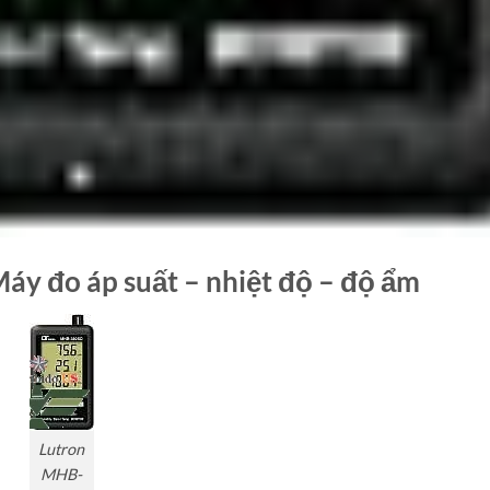
y đo áp suất – nhiệt độ – độ ẩm
Lutron
MHB-