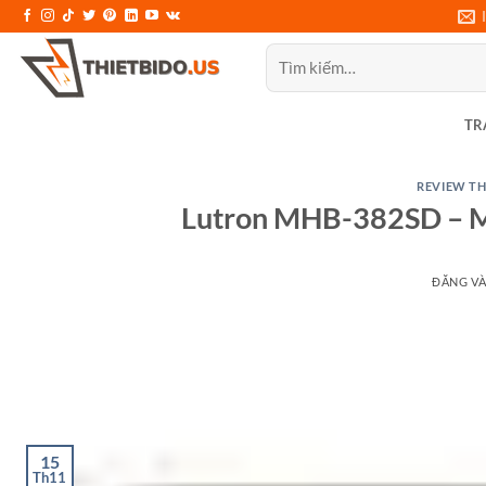
Bỏ
qua
Tìm
nội
kiếm:
dung
TR
REVIEW TH
Lutron MHB-382SD – Má
ĐĂNG V
15
Th11