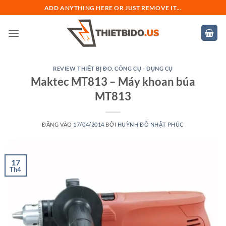
Bỏ
ADD ANYTHING HERE OR JUST REMOVE IT...
qua
nội
dung
REVIEW THIẾT BỊ ĐO
,
CÔNG CỤ - DỤNG CỤ
Maktec MT813 – Máy khoan búa
MT813
ĐĂNG VÀO
17/04/2014
BỞI
HUỲNH ĐỖ NHẬT PHÚC
17
Th4