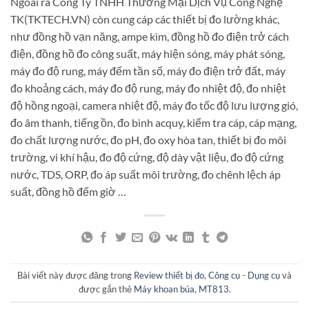
Ngoài ra Công Ty TNHH Thương Mại Dịch Vụ Công Nghệ
TK(TKTECH.VN) còn cung cáp các thiết bị đo lường khác,
như đồng hồ vạn năng, ampe kìm, đồng hồ đo điện trở cách
điện, đồng hồ đo công suất, máy hiện sóng, máy phát sóng,
máy đo độ rung, máy đếm tần số, máy đo điện trở đất, máy
đo khoảng cách, máy đo độ rung, máy đo nhiệt độ, đo nhiệt
độ hồng ngoại, camera nhiệt độ, máy đo tốc độ lưu lượng gió,
đo âm thanh, tiếng ồn, đo bình acquy, kiểm tra cáp, cáp mạng,
đo chất lượng nước, đo pH, đo oxy hòa tan, thiết bị đo môi
trường, vi khí hậu, đo độ cứng, độ dày vật liệu, đo độ cứng
nước, TDS, ORP, đo áp suất môi trường, đo chênh lệch áp
suất, đồng hồ đếm giờ …
Bài viết này được đăng trong
Review thiết bị đo
,
Công cụ - Dụng cụ
và
được gắn thẻ
Máy khoan búa
,
MT813
.