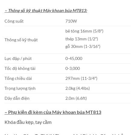
– Thông số kỹ thuật Máy khoan búa MT813:
Công suất
710W
bê tông 16mm (5/8″)
thép 13mm (1/2″)
Thông số kỹ thuật
gỗ 30mm (1-3/16″)
Lực đập / phút
0-45,000
Tốc độ không tải
0-3,000
Tổng chiều dài
297mm (11-3/4″)
Trọng lượng tịnh
2.0kg (4.4lbs)
Dây dẫn điện
2.0m (6.6ft)
– Phụ kiện đi kèm của Máy khoan búa MT813
Khóa đầu kẹp, tay cầm