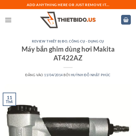
Bỏ
ADD ANYTHING HERE OR JUST REMOVE IT...
qua
nội
dung
REVIEW THIẾT BỊ ĐO
,
CÔNG CỤ - DỤNG CỤ
Máy bắn ghim dùng hơi Makita
AT422AZ
ĐĂNG VÀO
11/04/2014
BỞI
HUỲNH ĐỖ NHẬT PHÚC
11
Th4