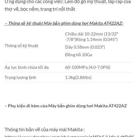
Ứng dụng cho các công việc: Làm đồ gỗ mỹ thuật, lắp ráp của
thợ vẽ, bọc nệm, trang trí nội thất
– Thông số kỹ thuật Máy bắn ghim dùng hơi Makita AT422AZ:
Chiều dài 10-22mm (13/32″
-7/8″)Rộng 1.14mm (0.045″)
Thông số kỹ thuật
Dây 0.58mm (0.023″)
Đồng hồ 20Ga
Áp lực bình chứa tối đa
60-100MPa (4.0-7.0PSI)
Trọng lượng tịnh
1.3kg(2.86lbs)
– Phụ kiện đi kèm của
Máy bắn ghim dùng hơi Makita AT422AZ
Thông tin bản vẽ của máy mài Makita :
https://www.dropbox.com/sh/uzmosnjoiz1f5h5/HdkvLdtRdK