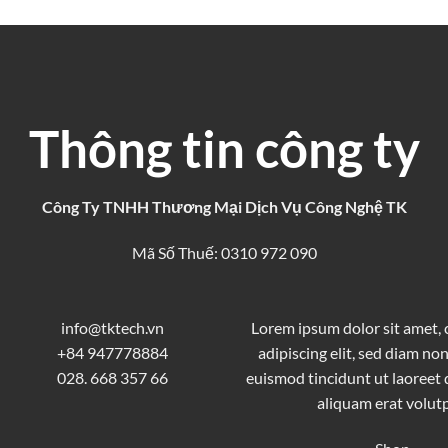
Thông tin công ty
Công Ty TNHH Thương Mại Dịch Vụ Công Nghệ TK
Mã Số Thuế: 0310 972 090
info@tktech.vn
Lorem ipsum dolor sit amet,
+84 947778884
adipiscing elit, sed diam 
028. 668 357 66
euismod tincidunt ut laoreet
aliquam erat volutp