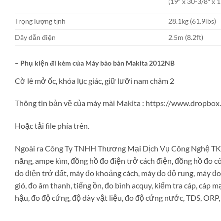
(19″ x 30-3/8″ x 
Trọng lượng tịnh
28.1kg (61.9lbs)
Dây dẫn điện
2.5m (8.2ft)
– Phụ kiện đi kèm của
Máy bào bàn Makita 2012NB
Cờ lê mở ốc, khóa lục giác, giữ lưỡi nam châm 2
Thông tin bản vẽ của máy mài Makita : https://www.dropb
Hoặc tải file phía trên.
Ngoài ra Công Ty TNHH Thương Mại Dịch Vụ Công Nghệ TK(T
năng, ampe kìm, đồng hồ đo điện trở cách điện, đồng hồ đo c
đo điện trở đất, máy đo khoảng cách, máy đo độ rung, máy đo
gió, đo âm thanh, tiếng ồn, đo bình acquy, kiểm tra cáp, cáp m
hậu, đo độ cứng, độ dày vật liệu, đo độ cứng nước, TDS, ORP