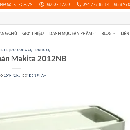
INFO@TKTECH.VN
08:00 - 17:00
094 777 888 4 | 0888 99
ANG CHỦ
GIỚI THIỆU
DANH MỤC SẢN PHẨM
BLOG
LIÊN
IẾT BỊ ĐO
,
CÔNG CỤ - DỤNG CỤ
bàn Makita 2012NB
ÀO
10/04/2014
BỞI
DEN PHAM