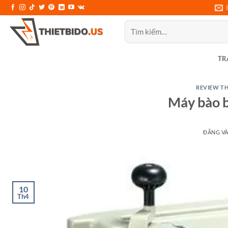
Bỏ
qua
Tìm
nội
kiếm:
dung
TR
REVIEW TH
Máy bào 
ĐĂNG V
10
Th4