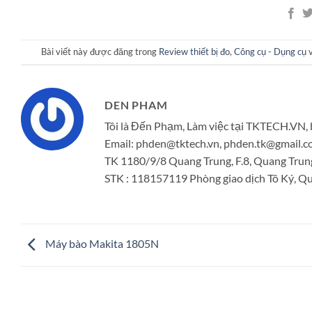
Bài viết này được đăng trong
Review thiết bị đo
,
Công cụ - Dụng cụ
v
DEN PHAM
Tôi là Đến Phạm, Làm việc tại TKTECH.VN, 
Email: phden@tktech.vn, phden.tk@gmail
TK 1180/9/8 Quang Trung, F.8, Quang Trun
STK : 118157119 Phòng giao dịch Tô Ký, Quậ
Máy bào Makita 1805N