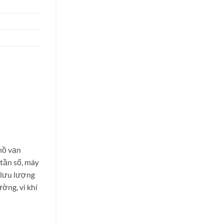
hồ vạn
 tần số, máy
ộ lưu lượng
ường, vi khí