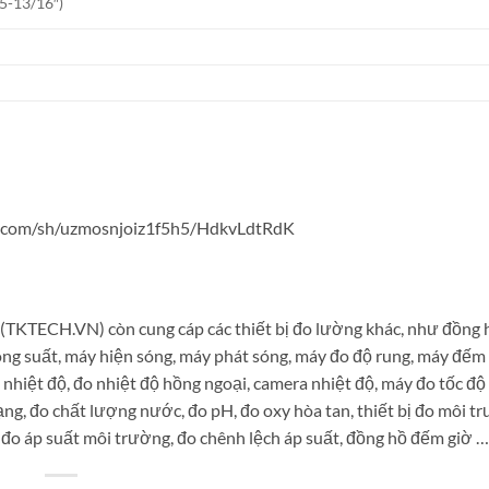
15-13/16″)
ox.com/sh/uzmosnjoiz1f5h5/HdkvLdtRdK
KTECH.VN) còn cung cáp các thiết bị đo lường khác, như đồng 
ông suất, máy hiện sóng, máy phát sóng, máy đo độ rung, máy đếm
 nhiệt độ, đo nhiệt độ hồng ngoại, camera nhiệt độ, máy đo tốc đ
ạng, đo chất lượng nước, đo pH, đo oxy hòa tan, thiết bị đo môi tr
, đo áp suất môi trường, đo chênh lệch áp suất, đồng hồ đếm giờ …