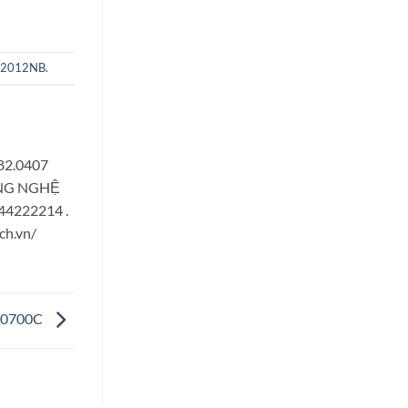
a 2012NB
.
882.0407
CÔNG NGHỆ
944222214 .
ch.vn/
RT0700C