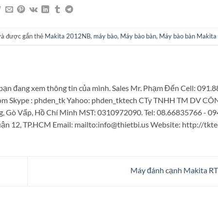
à được gắn thẻ
Makita 2012NB
,
máy bào
,
Máy bào bàn
,
Máy bào bàn Makit
bạn đang xem thông tin của mình. Sales Mr. Phạm Đến Cell: 091.
.com Skype : phden_tk Yahoo: phden_tktech CTy TNHH TM DV 
g, Gò Vấp, Hồ Chí Minh MST: 0310972090. Tel: 08.66835766 - 0
n 12, TP.HCM Email: mailto:info@thietbi.us Website: http://tkte
Máy đánh cạnh Makita 