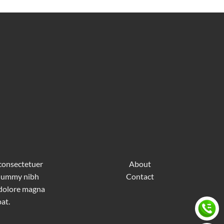
 consectetuer
About
nonummy nibh
Contact
 dolore magna
at.