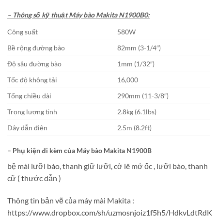
– Thông số kỹ thuật Máy bào Makita N1900B0:
Công suất
580W
Bề rộng đường bào
82mm (3-1/4″)
Độ sâu đường bào
1mm (1/32″)
Tốc độ không tải
16,000
Tổng chiều dài
290mm (11-3/8″)
Trọng lượng tịnh
2.8kg (6.1lbs)
Dây dẫn điện
2.5m (8.2ft)
– Phụ kiện đi kèm của
Máy bào Makita N1900B
bệ mài lưỡi bào, thanh giữ lưỡi, cờ lê mở ốc , lưỡi bào, thanh
cữ ( thước dẫn )
Thông tin bản vẽ của máy mài Makita :
https://www.dropbox.com/sh/uzmosnjoiz1f5h5/HdkvLdtRdK