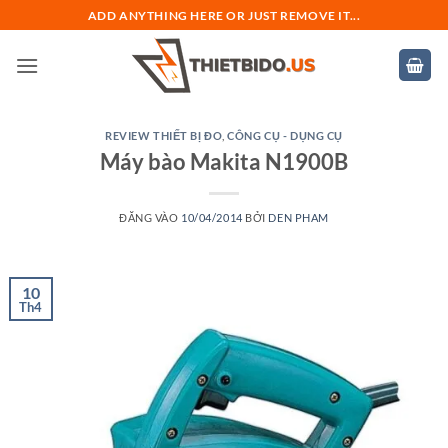
Bỏ
ADD ANYTHING HERE OR JUST REMOVE IT...
qua
nội
dung
REVIEW THIẾT BỊ ĐO
,
CÔNG CỤ - DỤNG CỤ
Máy bào Makita N1900B
ĐĂNG VÀO
10/04/2014
BỞI
DEN PHAM
10
Th4