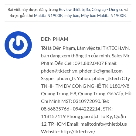
Bài viết này được đăng trong
Review thiết bị đo
,
Công cụ - Dụng cụ
và
được gắn thẻ
Makita N1900B
,
máy bào
,
Máy bào Makita N1900B
.
DEN PHAM
Tôi là Đến Phạm, Làm việc tại TKTECH.VN,
bạn đang xem thông tin của mình. Sales Mr.
Phạm Đến Cell: 091.882.0407 Email:
phden@tktech.vn, phden.tk@gmail.com
Skype : phden_tk Yahoo: phden_tktech CTy
TNHH TM DV CÔNG NGHỆ TK 1180/9/8
Quang Trung, F.8, Quang Trung, Gò Vấp, Hồ
Chí Minh MST: 0310972090. Tel:
08.66835766 - 0944222214 . STK :
118157119 Phòng giao dịch Tô Ký, Quận
12, TP.HCM Email: mailto:info@thietbi.us
Website: http://tktech.vn/