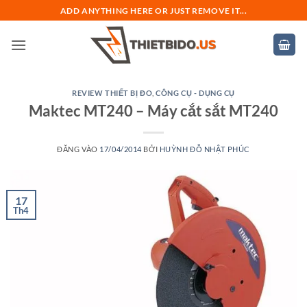
Bỏ
ADD ANYTHING HERE OR JUST REMOVE IT...
qua
nội
dung
REVIEW THIẾT BỊ ĐO
,
CÔNG CỤ - DỤNG CỤ
Maktec MT240 – Máy cắt sắt MT240
ĐĂNG VÀO
17/04/2014
BỞI
HUỲNH ĐỖ NHẬT PHÚC
17
Th4