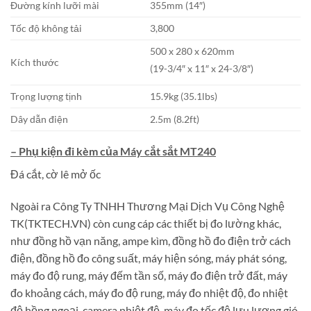
Đường kính lưỡi mài
355mm (14″)
Tốc độ không tải
3,800
500 x 280 x 620mm
Kích thước
(19-3/4″ x 11″ x 24-3/8″)
Trọng lượng tịnh
15.9kg (35.1lbs)
Dây dẫn điện
2.5m (8.2ft)
– Phụ kiện đi kèm của Máy cắt sắt MT240
Đá cắt, cờ lê mở ốc
Ngoài ra Công Ty TNHH Thương Mại Dịch Vụ Công Nghệ
TK(TKTECH.VN) còn cung cáp các thiết bị đo lường khác,
như đồng hồ vạn năng, ampe kìm, đồng hồ đo điện trở cách
điện, đồng hồ đo công suất, máy hiện sóng, máy phát sóng,
máy đo độ rung, máy đếm tần số, máy đo điện trở đất, máy
đo khoảng cách, máy đo độ rung, máy đo nhiệt độ, đo nhiệt
độ hồng ngoại, camera nhiệt độ, máy đo tốc độ lưu lượng gió,