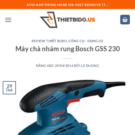
Bỏ
ADD ANYTHING HERE OR JUST REMOVE IT...
qua
nội
dung
REVIEW THIẾT BỊ ĐO
,
CÔNG CỤ - DỤNG CỤ
Máy chà nhám rung Bosch GSS 230
ĐĂNG VÀO
29/04/2014
BỞI
LE DUONG
29
Th4