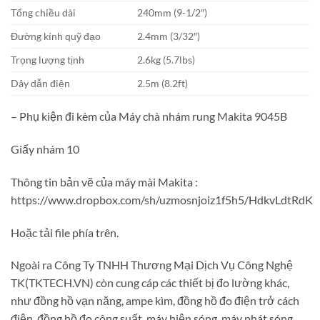
Tổng chiều dài
240mm (9-1/2″)
Đường kính quỹ đạo
2.4mm (3/32″)
Trọng lượng tịnh
2.6kg (5.7lbs)
Dây dẫn điện
2.5m (8.2ft)
– Phụ kiện đi kèm của
Máy chà nhám rung Makita 9045B
Giấy nhám 10
Thông tin bản vẽ của máy mài Makita :
https://www.dropbox.com/sh/uzmosnjoiz1f5h5/HdkvLdtRdK
Hoặc tải file phía trên.
Ngoài ra Công Ty TNHH Thương Mại Dịch Vụ Công Nghệ
TK(TKTECH.VN) còn cung cáp các thiết bị đo lường khác,
như đồng hồ vạn năng, ampe kìm, đồng hồ đo điện trở cách
điện, đồng hồ đo công suất, máy hiện sóng, máy phát sóng,