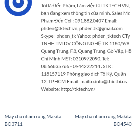
Tôi là Đến Phạm, Làm việc tại TKTECH.VN,
bạn đang xem thông tin của mình. Sales Mr.
Phạm Đến Cell: 091.882.0407 Email:
phden@tktech.vn, phden.tk@gmail.com
Skype : phden_tk Yahoo: phden_tktech CTy
TNHH TM DV CÔNG NGHỆ TK 1180/9/8
Quang Trung, F.8, Quang Trung, Gò Vấp, Hồ
Chí Minh MST: 0310972090. Tel:
08.66835766 - 0944222214 . STK :
118157119 Phòng giao dịch Tô Ký, Quận
12, TP.HCM Email: mailto:info@thietbi.us
Website: http://tktech.vn/
Máy chà nhám rung Makita
Máy chà nhám rung Makita
BO3711
BO4540