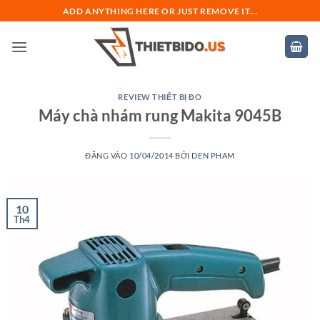
Bỏ
ADD ANYTHING HERE OR JUST REMOVE IT...
qua
nội
dung
REVIEW THIẾT BỊ ĐO
Máy chà nhám rung Makita 9045B
ĐĂNG VÀO
10/04/2014
BỞI
DEN PHAM
10
Th4