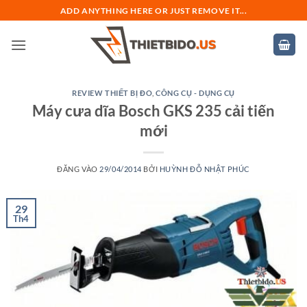
Bỏ
ADD ANYTHING HERE OR JUST REMOVE IT...
qua
nội
dung
REVIEW THIẾT BỊ ĐO
,
CÔNG CỤ - DỤNG CỤ
Máy cưa dĩa Bosch GKS 235 cải tiến
mới
ĐĂNG VÀO
29/04/2014
BỞI
HUỲNH ĐỖ NHẬT PHÚC
29
Th4