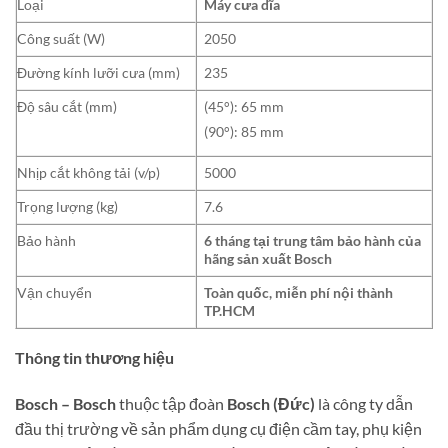
Loại
Máy cưa dĩa
Công suất (W)
2050
Đường kính lưỡi cưa (mm)
235
Độ sâu cắt (mm)
(45°): 65 mm
(90°): 85 mm
Nhịp cắt không tải (v/p)
5000
Trọng lượng (kg)
7.6
Bảo hành
6 tháng tại trung tâm bảo hành của
hãng sản xuất Bosch
Vận chuyển
Toàn quốc, miễn phí nội thành
TP.HCM
Thông tin thương hiệu
Bosch – Bosch
thuộc tập đoàn
Bosch (Đức)
là công ty dẫn
đầu thị trường về sản phẩm dụng cụ điện cầm tay, phụ kiện