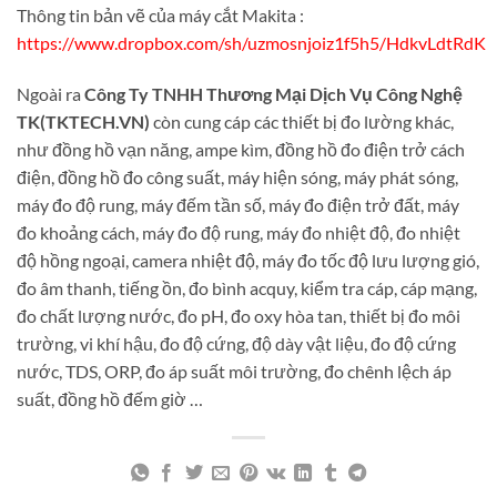
Thông tin bản vẽ của máy cắt Makita :
https://www.dropbox.com/sh/uzmosnjoiz1f5h5/HdkvLdtRdK
Ngoài ra
Công Ty TNHH Thương Mại Dịch Vụ Công Nghệ
TK(TKTECH.VN)
còn cung cáp các thiết bị đo lường khác,
như đồng hồ vạn năng, ampe kìm, đồng hồ đo điện trở cách
điện, đồng hồ đo công suất, máy hiện sóng, máy phát sóng,
máy đo độ rung, máy đếm tần số, máy đo điện trở đất, máy
đo khoảng cách, máy đo độ rung, máy đo nhiệt độ, đo nhiệt
độ hồng ngoại, camera nhiệt độ, máy đo tốc độ lưu lượng gió,
đo âm thanh, tiếng ồn, đo bình acquy, kiểm tra cáp, cáp mạng,
đo chất lượng nước, đo pH, đo oxy hòa tan, thiết bị đo môi
trường, vi khí hậu, đo độ cứng, độ dày vật liệu, đo độ cứng
nước, TDS, ORP, đo áp suất môi trường, đo chênh lệch áp
suất, đồng hồ đếm giờ …