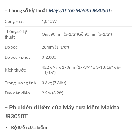
– Thông số kỹ thuật
Máy cắt tôn Makita JR3050T
:
Công suất
1,010W
Thông số kỹ
Ống 90mm (3-1/2″)Gỗ 90mm (3-1/2″)
thuật
Độ xọc
28mm (1-1/8″)
Độ xọc / phút
0-2,800
452 x 97 x 170mm(17-3/4″ x 3-13/16″ x 6-
Kích thước
11/16″)
Trọng lượng tịnh
3.3kg (7.3lbs)
Dây dẫn điện
2.5m (8.2ft)
– Phụ kiện đi kèm của Máy cưa kiếm Makita
JR3050T
Bộ lưỡi cưa kiếm