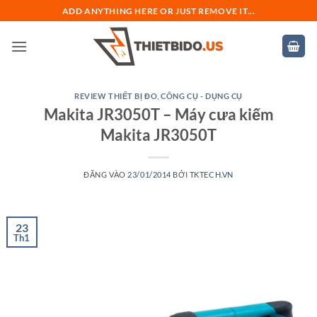
Bỏ
ADD ANYTHING HERE OR JUST REMOVE IT...
qua
nội
dung
REVIEW THIẾT BỊ ĐO
,
CÔNG CỤ - DỤNG CỤ
Makita JR3050T – Máy cưa kiếm
Makita JR3050T
ĐĂNG VÀO
23/01/2014
BỞI
TKTECH.VN
23
Th1