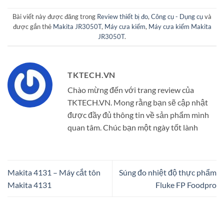
Bài viết này được đăng trong
Review thiết bị đo
,
Công cụ - Dụng cụ
và
được gắn thẻ
Makita JR3050T
,
Máy cưa kiếm
,
Máy cưa kiếm Makita
JR3050T
.
TKTECH.VN
Chào mừng đến với trang review của
TKTECH.VN. Mong rằng bạn sẽ cập nhật
được đầy đủ thông tin về sản phẩm mình
quan tâm. Chúc bạn một ngày tốt lành
Makita 4131 – Máy cắt tôn
Súng đo nhiệt độ thực phẩm
Makita 4131
Fluke FP Foodpro