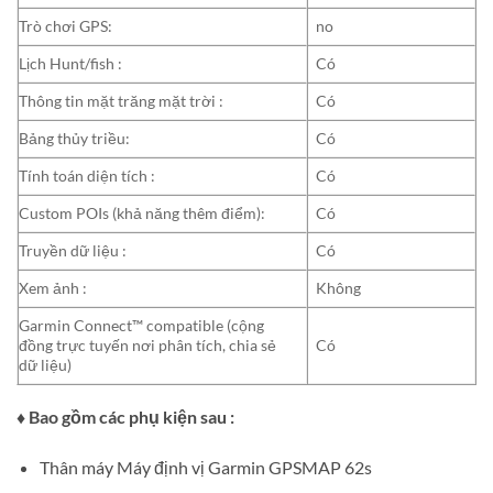
Trò chơi GPS:
no
Lịch Hunt/fish :
Có
Thông tin mặt trăng mặt trời :
Có
Bảng thủy triều:
Có
Tính toán diện tích :
Có
Custom POIs (khả năng thêm điểm):
Có
Truyền dữ liệu :
Có
Xem ảnh :
Không
Garmin Connect™ compatible (cộng
đồng trực tuyến nơi phân tích, chia sẻ
Có
dữ liệu)
♦ Bao gồm các phụ kiện sau :
Thân máy Máy định vị Garmin GPSMAP 62s