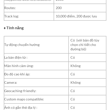
Routes:
200
Track log:
10,000 điểm, 200 được lưu
♦ Tính năng
Có (với bản đồ tùy
Tự động chuyển hướng
chọn chi tiết cho
đường bộ)
La bàn điện tử :
Có
Màn hình cảm ứng:
Không
Đo độ cao khí áp:
Có
Camera:
Không
Geocaching-friendly:
Có
Custom maps compatible:
Có
Ảnh có gắn thẻ địa lý :
Có