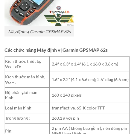
Máy định vị Garmin GPSMAP 62s
Các chức năng Máy định vị Garmin GPSMAP 62s
Kích thước thiết bị,
2.4″ x 6.3″ x 1.4″ (6.1 x 16.0 x 3.6 cm)
WxHxD:
Kích thước màn hình,
1.6″ x 2.2″ (4.1 x 5.6 cm); 2.6″ diag (6.6 cm)
WxH:
Độ phân giải màn
160 x 240 pixels
hình:
Loại màn hình:
transflective, 65-K color TFT
Trọng lượng :
260.1 g với pin
2 pin AA ( không bao gồm ); nên dùng pin
Pin:
NiMH hay Lithium