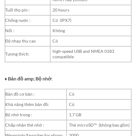
Tuổi thọ pin :
20 hours
Chống nước :
Có (IPX7)
Nổi :
Không
Độ nhạy thu cao
Có
high-speed USB and NMEA 0183
Tương thích:
compatible
♦ Bản đồ amp; Bộ nhớ
:
Bản đồ cơ bản :
Có
Khả năng thêm bản đồ:
Có
Bộ nhớ trong :
1.7 GB
Chấp nhận thẻ nhớ :
Thẻ microSD™ (không bao gồm)
Waypoints/favorites/locations:
2000