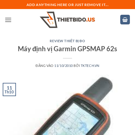
Bỏ
ADD ANYTHING HERE OR JUST REMOVE IT...
qua
nội
dung
REVIEW THIẾT BỊ ĐO
Máy định vị Garmin GPSMAP 62s
ĐĂNG VÀO
11/10/2010
BỞI
TKTECH.VN
11
Th10