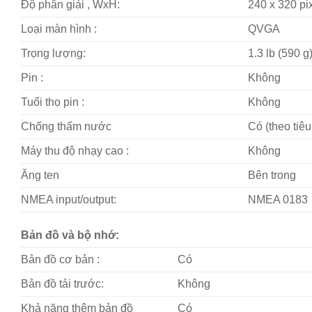
Độ phân giải , WxH:
240 x 320 pi
Loại màn hình :
QVGA
Trọng lượng:
1.3 lb (590 g
Pin :
Không
Tuổi thọ pin :
Không
Chống thấm nước
Có (theo tiê
Máy thu độ nhạy cao :
Không
Ăng ten
Bên trong
NMEA input/output:
NMEA 0183
Bản đồ và bộ nhớ:
Bản đồ cơ bản :
Có
Bản đồ tải trước:
Không
Khả năng thêm bản đồ
Có