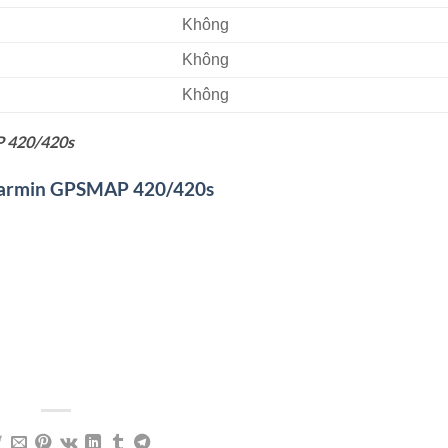
Không
Không
Không
P 420/420s
 Garmin GPSMAP 420/420s