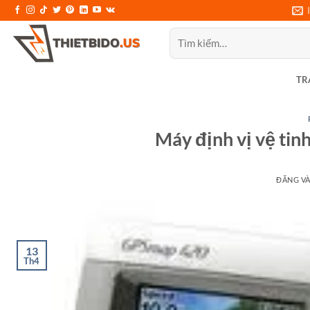
Bỏ
qua
Tìm
nội
kiếm:
dung
TR
Máy định vị vệ t
ĐĂNG V
13
Th4