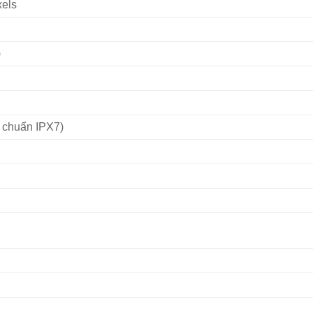
xels
)
u chuẩn IPX7)