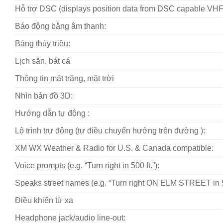
Hỗ trợ DSC (displays position data from DSC capable VHF 
Báo động bằng âm thanh:
Bảng thủy triều:
Lịch săn, bát cá
Thông tin mặt trăng, mặt trời
Nhìn bản đồ 3D:
Hướng dẫn tự động :
Lộ trình trự động (tự điều chuyển hướng trên đường ):
XM WX Weather & Radio for U.S. & Canada compatible:
Voice prompts (e.g. “Turn right in 500 ft.”):
Speaks street names (e.g. “Turn right ON ELM STREET in 50
Điều khiển từ xa
Headphone jack/audio line-out: