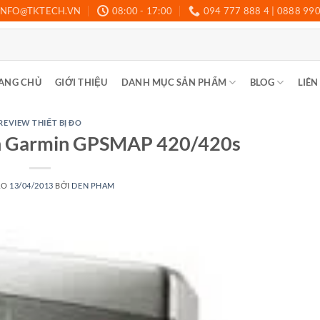
INFO@TKTECH.VN
08:00 - 17:00
094 777 888 4 | 0888 99
ANG CHỦ
GIỚI THIỆU
DANH MỤC SẢN PHẨM
BLOG
LIÊN
REVIEW THIẾT BỊ ĐO
inh Garmin GPSMAP 420/420s
ÀO
13/04/2013
BỞI
DEN PHAM