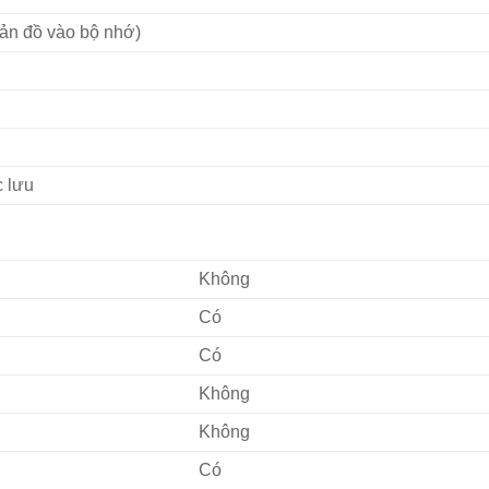
bản đồ vào bộ nhớ)
c lưu
Không
Có
Có
Không
Không
Có