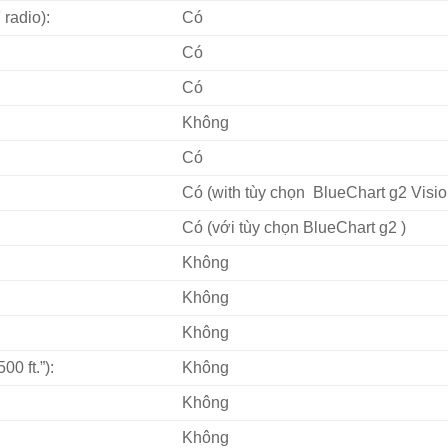
radio):
Có
Có
Có
Không
Có
Có (with tùy chọn BlueChart g2 Visio
Có (với tùy chọn BlueChart g2 )
Không
Không
Không
0 ft.”):
Không
Không
Không