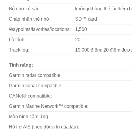
Bộ nhớ có sẵn:
không(không thể tải thêm 
Chấp nhận thẻ nhớ
SD™ card
Waypoints/favorites/locations:
1,500
Lộ trình:
20
Track log:
10,000 điểm; 20 điểm đượ
Tính năng:
Garmin radar compatible:
Garmin sonar compatible:
CANet® compatible:
Garmin Marine Network™ compatible:
Màn hình cảm ứng
Hỗ trợ AIS (theo dõi vị trí của tàu):