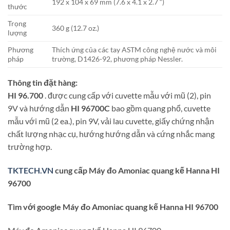
192 x 104 x 69 mm (7.6 x 4.1 x 2.7 “)
thước
Trọng
360 g (12.7 oz.)
lượng
Phương
Thích ứng của các tay ASTM công nghệ nước và môi
pháp
trường, D1426-92, phương pháp Nessler.
Thông tin đặt hàng:
HI 96.700
. được cung cấp với cuvette mẫu với mũ (2), pin
9V và hướng dẫn
HI 96700C
bao gồm quang phổ, cuvette
mẫu với mũ (2 ea.), pin 9V, vải lau cuvette, giấy chứng nhận
chất lượng nhạc cụ, hướng hướng dẫn và cứng nhắc mang
trường hợp.
TKTECH.VN
cung cấp Máy đo Amoniac quang kế Hanna HI
96700
Tìm với google Máy đo Amoniac quang kế Hanna HI 96700