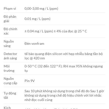
Phạm vi
0,00-3,00 mg / L (ppm)
Độ phân
0.01 mg / L (ppm)
giải
Độ chính
± 0.04 mg / L (ppm) ± 4% của đọc @ 25 ° C
xác
Nguồn
Đèn vonfram
sáng
Detector
tế bào quang điện silicon với hẹp nhiễu băng tần bộ
ánh sáng
lọc @ 420 nm
Môi
0-50 ° C (32 đến 122 ° F); RH max 95% không ngưng
trường
tụ
Nguồn
Pin 9V
cung cấp
Sau 10 phút không sử dụng trong chế độ đo Sau 1 giờ
Tự động
không sử dụng trong chế độ hiệu chỉnh với lời nhắc
tắt
nhở đọc cuối cùng
Kích