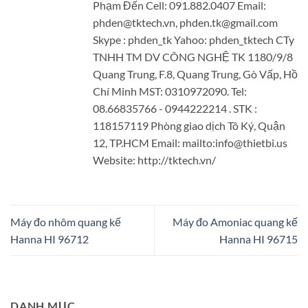
Phạm Đến Cell: 091.882.0407 Email:
phden@tktech.vn, phden.tk@gmail.com
Skype : phden_tk Yahoo: phden_tktech CTy
TNHH TM DV CÔNG NGHỆ TK 1180/9/8
Quang Trung, F.8, Quang Trung, Gò Vấp, Hồ
Chí Minh MST: 0310972090. Tel:
08.66835766 - 0944222214 . STK :
118157119 Phòng giao dịch Tô Ký, Quận
12, TP.HCM Email: mailto:info@thietbi.us
Website: http://tktech.vn/
Máy đo nhôm quang kế
Máy đo Amoniac quang kế
Hanna HI 96712
Hanna HI 96715
DANH MỤC