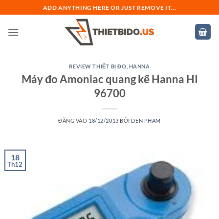
Bỏ
ADD ANYTHING HERE OR JUST REMOVE IT...
qua
nội
dung
REVIEW THIẾT BỊ ĐO
,
HANNA
Máy đo Amoniac quang kế Hanna HI
96700
ĐĂNG VÀO
18/12/2013
BỞI
DEN PHAM
18
Th12