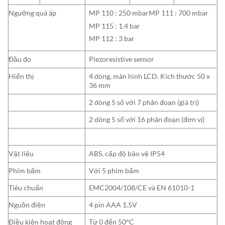
Ngưỡng quá áp
MP 110 : 250 mbarMP 111 : 700 mbar
MP 115 : 1.4 bar
MP 112 : 3 bar
Đầu đo
Piezoresistive sensor
Hiển thị
4 dòng, màn hình LCD. Kích thước 50 x
36 mm
2 dòng 5 số với 7 phân đoạn (giá trị)
2 dòng 5 số với 16 phân đoạn (đơn vị)
Vật liệu
ABS, cấp độ bảo vệ IP54
Phím bấm
Với 5 phím bấm
Tiêu chuẩn
EMC2004/108/CE và EN 61010-1
Nguồn điện
4 pin AAA 1.5V
Điều kiện hoạt động
Từ 0 đến 50°C