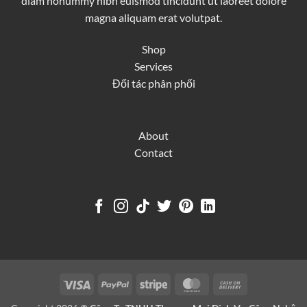
diam nonummy nibh euismod tincidunt ut laoreet dolore
magna aliquam erat volutpat.
Shop
Services
Đối tác phân phối
About
Contact
Visa
PayPal
Stripe
MasterCard
Cash
On