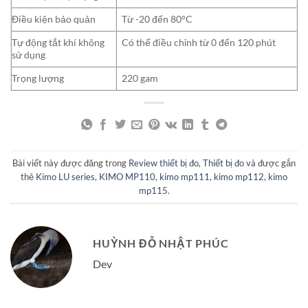
Điều kiện bảo quản
Từ -20 đến 80°C
Tự động tắt khí không
Có thể điều chỉnh từ 0 đến 120 phút
sử dụng
Trọng lượng
220 gam
Bài viết này được đăng trong
Review thiết bị đo
,
Thiết bị đo
và được gắn
thẻ
Kimo LU series
,
KIMO MP110
,
kimo mp111
,
kimo mp112
,
kimo
mp115
.
HUỲNH ĐỖ NHẬT PHÚC
Dev