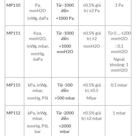
MP110
Pa,
Từ -1000
±0.5% giá
1 Pa
mmH2O
đến
trị ±2 Pa
inWg, daPa
+1000 Pa
MP111
Kpa,
Từ -1000
±0.5% giá
Từ 0 … ±200
mmH2O,
đến
trị ±2
mmH2O
inWg, mbar,
+1000
mmH2O
: 0,1
mmH2O
mmH2O
mmHg,
daPa
Ngoài
khoảng: 1
mmH2O
MP115
kPa, inWg,
Từ -500
±0.5% giá
0.1 mbar
mbar,
đến
trị ±0.5
mmHg, PSI
+500 mbar
Mbar
MP112
kPa, inWg,
Từ -2000
±0.5% giá
1 mbar
mbar,
đến
trị ±2 mbar
mmHg, PSI,
+2000
bar
mbar