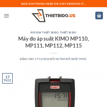
Bỏ
ADD ANYTHING HERE OR JUST REMOVE IT...
qua
nội
dung
REVIEW THIẾT BỊ ĐO
,
THIẾT BỊ ĐO
Máy đo áp suất KIMO MP110,
MP111, MP112, MP115
ĐĂNG VÀO
17/12/2014
BỞI
HUỲNH ĐỖ NHẬT PHÚC
17
Th12