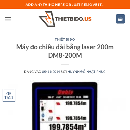
Bỏ
ADD ANYTHING HERE OR JUST REMOVE IT...
qua
nội
dung
THIẾT BỊ ĐO
Máy đo chiều dài bằng laser 200m
DM8-200M
ĐĂNG VÀO
05/11/2014
BỞI
HUỲNH ĐỖ NHẬT PHÚC
05
Th11