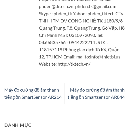
phden@tktech.vn, phden.tk@gmail.com
Skype : phden_tk Yahoo: phden_tktech CTy
TNHH TM DV CÔNG NGHỆ TK 1180/9/8
Quang Trung, F.8, Quang Trung, Gò Vấp, Hồ
Chí Minh MST: 0310972090. Tel:
08.66835766 - 0944222214 . STK :
118157119 Phòng giao dịch Tô Ký, Quận
12, TP.HCM Email: mailto:info@thietbi.us
Website: http://tktech.vn/
Máy đo cường độ âm thanh
Máy đo cường độ âm thanh
tiếng ồn SmartSensor AR214
tiếng ồn Smartsensor AR844
DANH MỤC