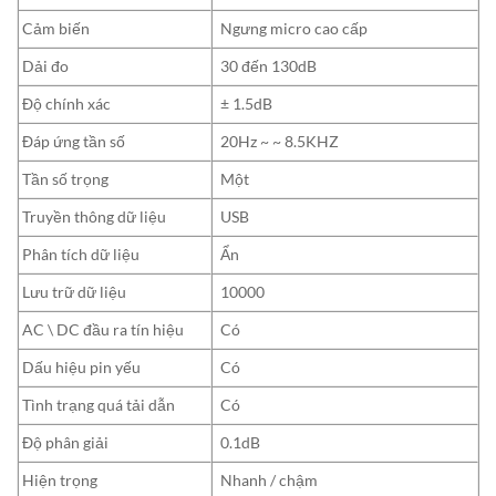
Cảm biến
Ngưng micro cao cấp
Dải đo
30 đến 130dB
Độ chính xác
± 1.5dB
Đáp ứng tần số
20Hz ~ ~ 8.5KHZ
Tần số trọng
Một
Truyền thông dữ liệu
USB
Phân tích dữ liệu
Ẩn
Lưu trữ dữ liệu
10000
AC \ DC đầu ra tín hiệu
Có
Dấu hiệu pin yếu
Có
Tình trạng quá tải dẫn
Có
Độ phân giải
0.1dB
Hiện trọng
Nhanh / chậm