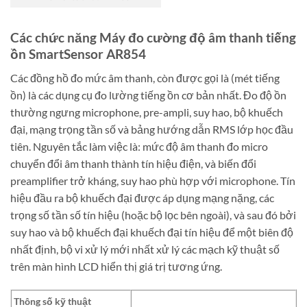
Các chức năng Máy đo cường độ âm thanh tiếng
ồn SmartSensor AR854
Các đồng hồ đo mức âm thanh, còn được gọi là (mét tiếng
ồn) là các dụng cụ đo lường tiếng ồn cơ bản nhất. Đo độ ồn
thường ngưng microphone, pre-ampli, suy hao, bộ khuếch
đại, mạng trọng tần số và bảng hướng dẫn RMS lớp học đầu
tiên. Nguyên tắc làm việc là: mức độ âm thanh đo micro
chuyển đổi âm thanh thành tín hiệu điện, và biến đổi
preamplifier trở kháng, suy hao phù hợp với microphone. Tín
hiệu đầu ra bộ khuếch đại được áp dụng mạng nặng, các
trọng số tần số tín hiệu (hoặc bộ lọc bên ngoài), và sau đó bởi
suy hao và bộ khuếch đại khuếch đại tín hiệu để một biên độ
nhất định, bộ vi xử lý mới nhất xử lý các mạch kỹ thuật số
trên màn hình LCD hiển thị giá trị tương ứng.
Thông số kỹ thuật