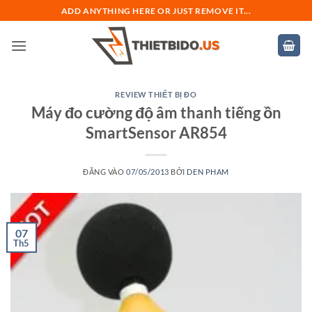
Bỏ
ADD ANYTHING HERE OR JUST REMOVE IT...
qua
nội
dung
REVIEW THIẾT BỊ ĐO
Máy đo cường độ âm thanh tiếng ồn
SmartSensor AR854
ĐĂNG VÀO
07/05/2013
BỞI
DEN PHAM
07
Th5