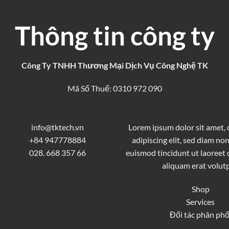
Thông tin công ty
Công Ty TNHH Thương Mại Dịch Vụ Công Nghệ TK
Mã Số Thuế: 0310 972 090
info@tktech.vn
Lorem ipsum dolor sit amet,
+84 947778884
adipiscing elit, sed diam 
028. 668 357 66
euismod tincidunt ut laoreet
aliquam erat volutp
Shop
Services
Đối tác phân phố