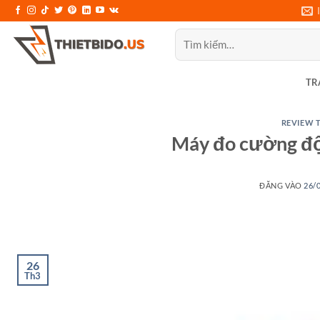
Bỏ
qua
Tìm
nội
kiếm:
dung
TR
REVIEW T
Máy đo cường đ
ĐĂNG VÀO
26/
26
Th3