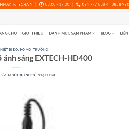
INFO@TKTECH.VN
08:00 - 17:00
094 777 888 4 | 0888 99
ANG CHỦ
GIỚI THIỆU
DANH MỤC SẢN PHẨM
BLOG
LIÊN
HIẾT BỊ ĐO
,
ĐO MÔI TRƯỜNG
ộ ánh sáng EXTECH-HD400
03/2013
BỞI
HUỲNH ĐỖ NHẬT PHÚC