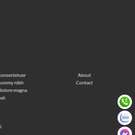
 consectetuer
About
nonummy nibh
Contact
 dolore magna
at.
i