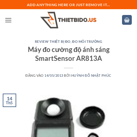
Bỏ
ADD ANYTHING HERE OR JUST REMOVE IT...
qua
nội
dung
REVIEW THIẾT BỊ ĐO
,
ĐO MÔI TRƯỜNG
Máy đo cường độ ánh sáng
SmartSensor AR813A
ĐĂNG VÀO
14/05/2013
BỞI
HUỲNH ĐỖ NHẬT PHÚC
14
Th5