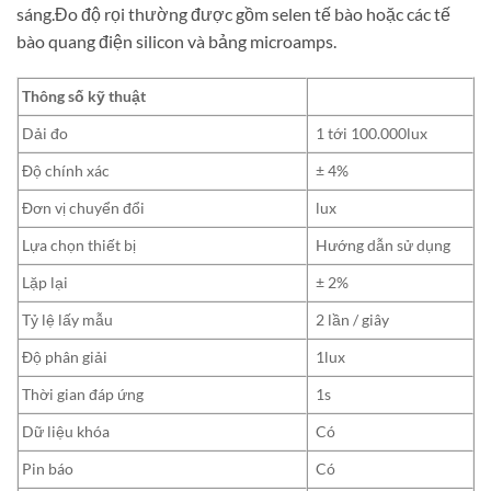
sáng.Đo độ rọi thường được gồm selen tế bào hoặc các tế
bào quang điện silicon và bảng microamps.
Thông số kỹ thuật
Dải đo
1 tới 100.000lux
Độ chính xác
± 4%
Đơn vị chuyển đổi
lux
Lựa chọn thiết bị
Hướng dẫn sử dụng
Lặp lại
± 2%
Tỷ lệ lấy mẫu
2 lần / giây
Độ phân giải
1lux
Thời gian đáp ứng
1s
Dữ liệu khóa
Có
Pin báo
Có