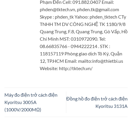
Phạm Đến Cell: 091.882.0407 Email:
phden@tktech.vn, phden.tk@gmail.com
Skype : phden_tk Yahoo: phden_tktech CTy
TNHH TM DV CÔNG NGHỆ TK 1180/9/8
Quang Trung, F.8, Quang Trung, Gò Vấp, Hồ
Chí Minh MST: 0310972090. Tel:
08.66835766 - 0944222214 . STK :
118157119 Phòng giao dịch Tô Ký, Quận
12, TP.HCM Email: mailto:info@thietbi.us
Website: http://tktech.vn/
Máy đo điện trở cách điện
Đồng hồ đo điện trở cách điện
Kyoritsu 3005A
Kyoritsu 3131A
(1000V/2000MΩ)