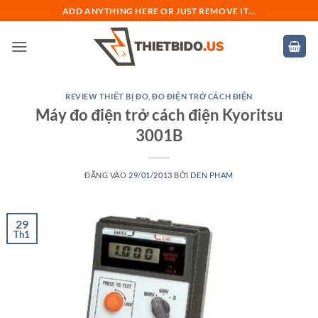
Bỏ
ADD ANYTHING HERE OR JUST REMOVE IT...
qua
nội
dung
REVIEW THIẾT BỊ ĐO
,
ĐO ĐIỆN TRỞ CÁCH ĐIỆN
Máy đo điện trở cách điện Kyoritsu
3001B
ĐĂNG VÀO
29/01/2013
BỞI
DEN PHAM
29
Th1