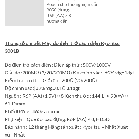
Pouch cho thử nghiệm dẫn
9050 (đựng)
R6P (AA) × 8
hướng dẫn
Thông số chi tiết Máy đo điện trở cách điện Kyoritsu
3001B
Đo điện trở cách điện : Điện áp thử : 500V/1000V
Giải đo :200MΩ (2/20/200MΩ) Độ chính xác : |±2%rdg±1dgt
Kiểm tra liên tục : Giải đo : 200Ω (20/200Ω)
Độ chính xác :|±2%rdg±0.1Ω|±1dgt
Nguồn : R6P (AA) (1.5V) × 8 Kích thước : 144(L) × 93(W) ×
61(D)mm
Khối lượng : 460g approx.
Phụ kiện : Que đo, bao đựng, R6P (AA) × 8, HDSD
Bảo hành : 12 tháng Hãng sản xuất : Kyoritsu – Nhật Xuất
xứ : Nhật