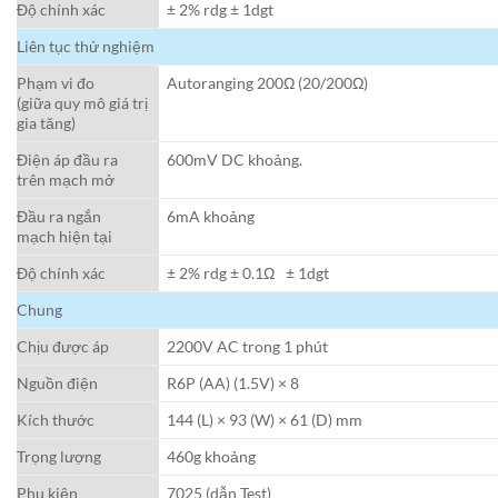
Độ chính xác
± 2% rdg ± 1dgt
Liên tục thử nghiệm
Phạm vi đo
Autoranging 200Ω (20/200Ω)
(giữa quy mô giá trị
gia tăng)
Điện áp đầu ra
600mV DC khoảng.
trên mạch mở
Đầu ra ngắn
6mA khoảng
mạch hiện tại
Độ chính xác
± 2% rdg ± 0.1Ω
|
± 1dgt
Chung
Chịu được áp
2200V AC trong 1 phút
Nguồn điện
R6P (AA) (1.5V) × 8
Kích thước
144 (L) × 93 (W) × 61 (D) mm
Trọng lượng
460g khoảng
Phụ kiện
7025 (dẫn Test)