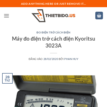
Bỏ
ADD ANYTHING HERE OR JUST REMOVE IT...
qua
nội
dung
ĐO ĐIỆN TRỞ CÁCH ĐIỆN
Máy đo điện trở cách điện Kyoritsu
3023A
ĐĂNG VÀO
28/02/2020
BỞI
PHAN HUY
28
Th2