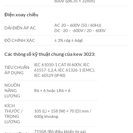
600V (Ø6.35 × 32mm)
Điện xoay chiều
AC 20 – 600V (50 / 60Hz)
DẢI ĐIỆN ÁP AC
DC -20 – -600V / 20 – 600V
ĐỘ CHÍNH XÁC
± 3% rdg ± 6dgt
Các thông số kỹ thuật chung của kew 3023:
IEC 61010-1 CAT III 600V, IEC
TIÊU CHUẨN
61557-1,2,4, IEC 61326-1 (EMC),
ÁP DỤNG
IEC 60529 (IP40)
NGUỒN
NĂNG
R6 × 6 hoặc LR6 × 6
LƯỢNG
KÍCH
THƯỚC /
105 (L) × 158 (W) × 70 (D) mm /
TRỌNG
600g khoảng.
LƯỢNG
7150A (Bộ điều khiển từ xa),