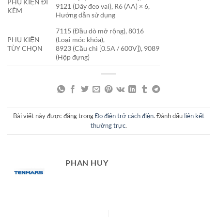
PHỤ KIỆN ĐI
9121 (Dây đeo vai), R6 (AA) × 6,
KÈM
Hướng dẫn sử dụng
7115 (Đầu dò mở rộng), 8016
PHỤ KIỆN
(Loại móc khóa),
TÙY CHỌN
8923 (Cầu chì [0.5A / 600V]), 9089
(Hộp đựng)
Bài viết này được đăng trong
Đo điện trở cách điện
. Đánh dấu
liên kết
thường trực
.
PHAN HUY