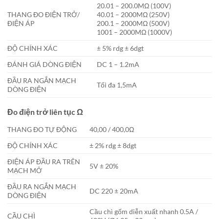
20.01 – 200.0MΩ (100V)
THANG ĐO ĐIỆN TRỞ/
40.01 – 2000MΩ (250V)
ĐIỆN ÁP
200.1 – 2000MΩ (500V)
1001 – 2000MΩ (1000V)
ĐỘ CHÍNH XÁC
± 5% rdg ± 6dgt
ĐÁNH GIÁ DÒNG ĐIỆN
DC 1 – 1.2mA
ĐẦU RA NGẮN MẠCH
Tối đa 1,5mA
DÒNG ĐIỆN
Đo điện trở liên tục Ω
THANG ĐO TỰ ĐỘNG
40,00 / 400,0Ω
ĐỘ CHÍNH XÁC
± 2% rdg ± 8dgt
ĐIỆN ÁP ĐẦU RA TRÊN
5V ± 20%
MẠCH MỞ
ĐẦU RA NGẮN MẠCH
DC 220 ± 20mA
DÒNG ĐIỆN
Cầu chì gốm diễn xuất nhanh 0.5A /
CẦU CHÌ