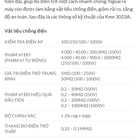
hiện đại, giúp đo điện trở một cách nhanh chóng. Ngoài ra
máy còn được làm bằng vật liệu chống điện, giảm rủi ro, tăng
độ an toàn. Sau đây là các thông số kỹ thuật của Kew 3023A.
Vật liệu chống điện
KIỂM TRA ĐIỆN ÁP
100/250/500 / 1000V
4.000 / 40.00 / 200.0MΩ (100V)
PHẠM VI ĐO
4.000 / 40.00 / 400.0 / 2000MΩ
(PHẠM VI TỰ ĐỘNG)
(250/500 / 1000V)
GIÁ TRỊ ĐIỆN TRỞ TRUNG
5MΩ (100 / 250V)
BÌNH
50MΩ (500 / 1000V)
0,2 – 20MΩ (100V)
PHẠM VI ĐO HIỆU QUẢ
0,2 – 40MΩ (250V)
ĐẦU TIÊN
0,2 – 200MΩ (500V)
0,2 – 1000MΩ (1000V)
ĐỘ CHÍNH XÁC
± 2% rdg ± 6dgt
THANG ĐO ĐIỆN TRỞ
0,10 – 0,199MΩ
THẤP