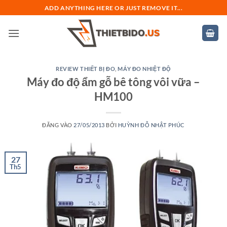
Bỏ
ADD ANYTHING HERE OR JUST REMOVE IT...
qua
nội
dung
REVIEW THIẾT BỊ ĐO
,
MÁY ĐO NHIỆT ĐỘ
Máy đo độ ẩm gỗ bê tông vôi vữa –
HM100
ĐĂNG VÀO
27/05/2013
BỞI
HUỲNH ĐỖ NHẬT PHÚC
27
Th5