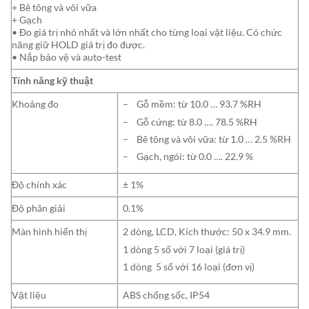
+ Bê tông và vôi vữa
+ Gạch
• Đo giá trị nhỏ nhất và lớn nhất cho từng loại vật liệu. Có chức
năng giữ HOLD giá trị đo được.
• Nắp bảo vệ và auto-test
Tính năng kỹ thuật
Khoảng đo
– Gỗ mềm: từ 10.0 … 93.7 %RH
– Gỗ cứng: từ 8.0 …. 78.5 %RH
– Bê tông và vôi vữa: từ 1.0 … 2.5 %RH
– Gạch, ngói: từ 0.0 …. 22.9 %
Độ chính xác
± 1%
Độ phân giải
0.1%
Màn hình hiển thị
2 dòng, LCD, Kích thước: 50 x 34.9 mm.
1 dòng 5 số với 7 loại (giá trị)
1 dòng 5 số với 16 loại (đơn vị)
Vật liệu
ABS chống sốc, IP54