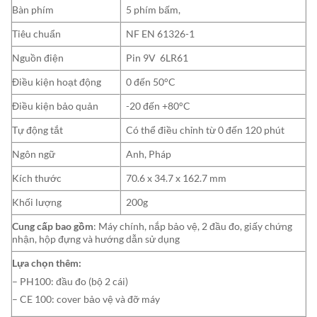
Bàn phím
5 phím bấm,
Tiêu chuẩn
NF EN 61326-1
Nguồn điện
Pin 9V 6LR61
Điều kiện hoạt động
0 đến 50°C
Điều kiện bảo quản
-20 đến +80°C
Tự động tắt
Có thể điều chỉnh từ 0 đến 120 phút
Ngôn ngữ
Anh, Pháp
Kích thước
70.6 x 34.7 x 162.7 mm
Khối lượng
200g
Cung cấp bao gồm
: Máy chính, nắp bảo vệ, 2 đầu đo, giấy chứng
nhận, hộp đựng và hướng dẫn sử dụng
Lựa chọn thêm:
– PH100: đầu đo (bộ 2 cái)
– CE 100: cover bảo vệ và đỡ máy