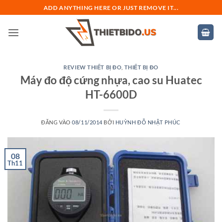
Bỏ
ADD ANYTHING HERE OR JUST REMOVE IT...
qua
nội
dung
REVIEW THIẾT BỊ ĐO
,
THIẾT BỊ ĐO
Máy đo độ cứng nhựa, cao su Huatec
HT-6600D
ĐĂNG VÀO
08/11/2014
BỞI
HUỲNH ĐỖ NHẬT PHÚC
08
Th11