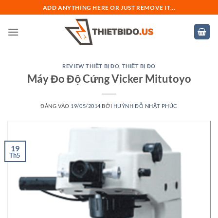
Bỏ
ADD ANYTHING HERE OR JUST REMOVE IT...
qua
nội
dung
REVIEW THIẾT BỊ ĐO
,
THIẾT BỊ ĐO
Máy Đo Độ Cứng Vicker Mitutoyo
ĐĂNG VÀO
19/05/2014
BỞI
HUỲNH ĐỖ NHẬT PHÚC
19
Th5