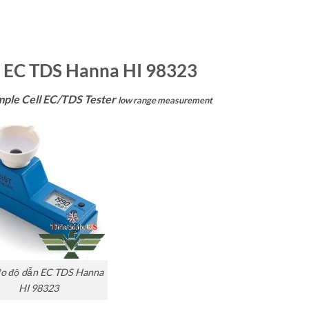
 EC TDS Hanna HI 98323
mple Cell EC/TDS Tester
low range measurement
o độ dẫn EC TDS Hanna
HI 98323