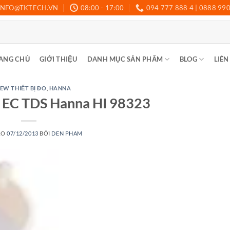
INFO@TKTECH.VN
08:00 - 17:00
094 777 888 4 | 0888 99
ANG CHỦ
GIỚI THIỆU
DANH MỤC SẢN PHẨM
BLOG
LIÊN
EW THIẾT BỊ ĐO
,
HANNA
 EC TDS Hanna HI 98323
ÀO
07/12/2013
BỞI
DEN PHAM