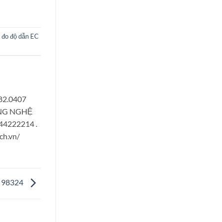
đo độ dẫn EC
882.0407
CÔNG NGHỆ
944222214 .
ch.vn/
I 98324