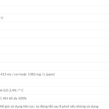
° F
1.413 ms / cm hoặc 1382 mg / L (ppm)
nh 0,0-2,4% / ° C
F); RH tối đa 100%
00 giờ sử dụng liên tục; tự động tắt sau 8 phút nếu không sử dụng