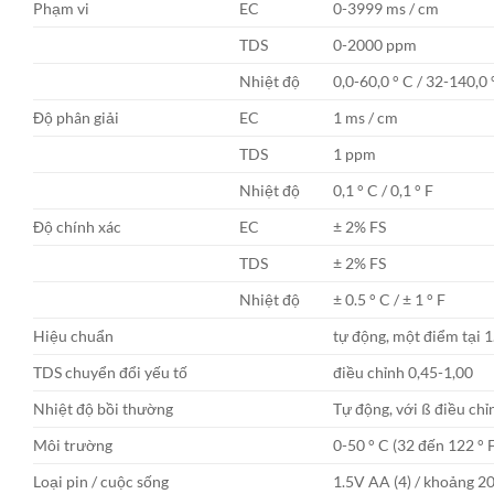
Phạm vi
EC
0-3999 ms / cm
TDS
0-2000 ppm
Nhiệt độ
0,0-60,0 ° C / 32-140,0 
Độ phân giải
EC
1 ms / cm
TDS
1 ppm
Nhiệt độ
0,1 ° C / 0,1 ° F
Độ chính xác
EC
± 2% FS
TDS
± 2% FS
Nhiệt độ
± 0.5 ° C / ± 1 ° F
Hiệu chuẩn
tự động, một điểm tại 
TDS chuyển đổi yếu tố
điều chỉnh 0,45-1,00
Nhiệt độ bồi thường
Tự động, với ß điều chỉ
Môi trường
0-50 ° C (32 đến 122 ° 
Loại pin / cuộc sống
1.5V AA (4) / khoảng 20