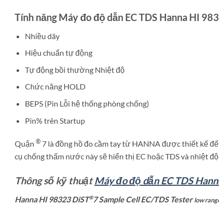
Tính năng Máy đo độ dẫn EC TDS Hanna HI 98
Nhiều dãy
Hiệu chuẩn tự động
Tự động bồi thường Nhiệt độ
Chức năng HOLD
BEPS (Pin Lỗi hệ thống phòng chống)
Pin% trên Startup
®
Quận
7 là đồng hồ đo cầm tay từ HANNA được thiết kế để 
cụ chống thấm nước này sẽ hiển thị EC hoặc TDS và nhiệt độ t
Thông số kỹ thuật
Máy đo độ dẫn EC TDS Hann
®
Hanna HI 98323 DiST
7 Sample Cell EC/TDS Tester
low ran