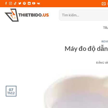
Bỏ
qua
Tìm
nội
kiếm:
dung
TR
REVI
Máy đo độ dẫn
ĐĂNG V
07
Th12