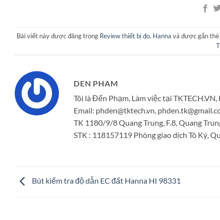
Bài viết này được đăng trong
Review thiết bị đo
,
Hanna
và được gắn th
T
DEN PHAM
Tôi là Đến Phạm, Làm việc tại TKTECH.VN, 
Email: phden@tktech.vn, phden.tk@gmail
TK 1180/9/8 Quang Trung, F.8, Quang Trun
STK : 118157119 Phòng giao dịch Tô Ký, Quậ
Bút kiểm tra độ dẫn EC đất Hanna HI 98331