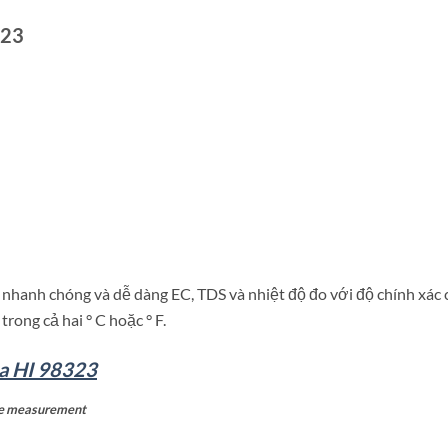
323
nhanh chóng và dễ dàng EC, TDS và nhiệt độ đo với độ chính xác 
rong cả hai ° C hoặc ° F.
a HI 98323
ge measurement