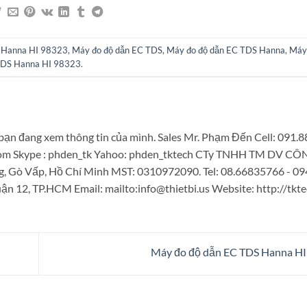
ẻ
Hanna HI 98323
,
Máy đo độ dẫn EC TDS
,
Máy đo độ dẫn EC TDS Hanna
,
Máy 
DS Hanna HI 98323
.
bạn đang xem thông tin của mình. Sales Mr. Phạm Đến Cell: 091.
.com Skype : phden_tk Yahoo: phden_tktech CTy TNHH TM DV 
g, Gò Vấp, Hồ Chí Minh MST: 0310972090. Tel: 08.66835766 - 0
n 12, TP.HCM Email: mailto:info@thietbi.us Website: http://tkte
Máy đo độ dẫn EC TDS Hanna H