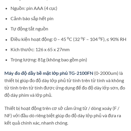
Nguồn: pin AAA (4 cục)
Cảnh báo sắp hết pin
Tự động tắt nguồn
o
o
o
Điều kiện hoạt động: 0 – 45
C (32
F – 104
F), ≤ 90% RH
Kích thước: 126 x 65 x 27mm
Trọng lượng: 81g (không bao gồm pin)
Máy đo độ dầy bề mặt lớp phủ TG-2100FN
(0-2000um) là
thiết bị giúp đo độ dày lớp phủ từ tính trên từ tính và không
từ tính trên từ tính được ứng dụng để đo độ dày lớp sơn, đo
độ dày phim và lớp phủ.
Thiết bị hoạt động trên cơ sở cảm ứng từ / dòng xoáy (F /
NF) với đầu dò riêng biệt giúp đo độ dày lớp phủ và đưa ra
kết quả chính xác, nhanh chóng.