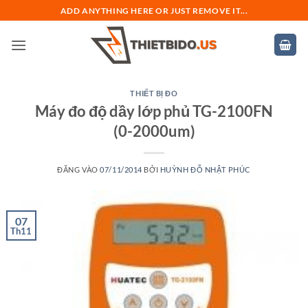
Bỏ
ADD ANYTHING HERE OR JUST REMOVE IT...
qua
nội
dung
THIẾT BỊ ĐO
Máy đo độ dầy lớp phủ TG-2100FN
(0-2000um)
ĐĂNG VÀO
07/11/2014
BỞI
HUỲNH ĐỖ NHẬT PHÚC
07
Th11