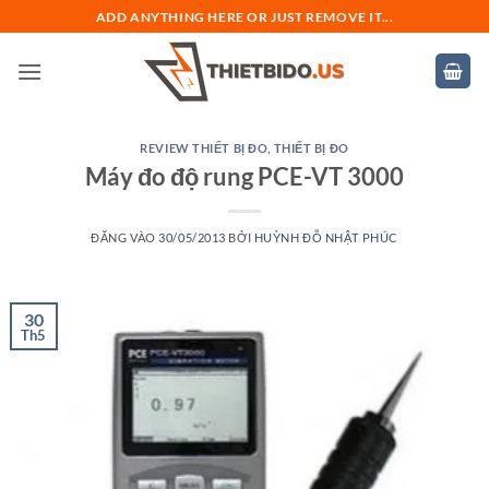
Bỏ
ADD ANYTHING HERE OR JUST REMOVE IT...
qua
nội
dung
REVIEW THIẾT BỊ ĐO
,
THIẾT BỊ ĐO
Máy đo độ rung PCE-VT 3000
ĐĂNG VÀO
30/05/2013
BỞI
HUỲNH ĐỖ NHẬT PHÚC
30
Th5