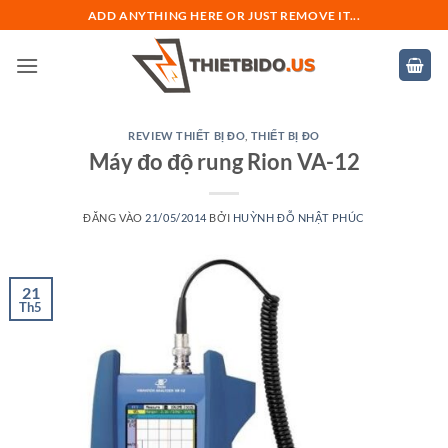
Bỏ
ADD ANYTHING HERE OR JUST REMOVE IT...
qua
nội
dung
REVIEW THIẾT BỊ ĐO
,
THIẾT BỊ ĐO
Máy đo độ rung Rion VA-12
ĐĂNG VÀO
21/05/2014
BỞI
HUỲNH ĐỖ NHẬT PHÚC
21
Th5