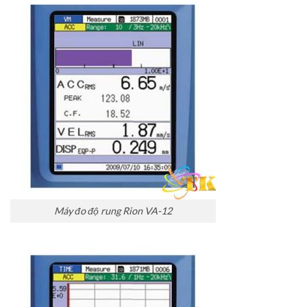
Máy đo độ rung Rion VA-12