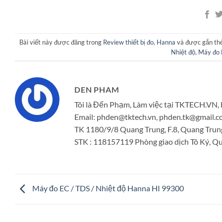
Bài viết này được đăng trong
Review thiết bị đo
,
Hanna
và được gắn th
Nhiệt độ
,
Máy đo 
DEN PHAM
Tôi là Đến Phạm, Làm việc tại TKTECH.VN, 
Email: phden@tktech.vn, phden.tk@gmail
TK 1180/9/8 Quang Trung, F.8, Quang Trun
STK : 118157119 Phòng giao dịch Tô Ký, Quậ
Máy đo EC / TDS / Nhiệt độ Hanna HI 99300