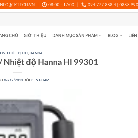
INFO@TKTECH.VN
08:00 - 17:00
094 777 888 4 | 0888 99
ANG CHỦ
GIỚI THIỆU
DANH MỤC SẢN PHẨM
BLOG
LIÊN
EW THIẾT BỊ ĐO
,
HANNA
/ Nhiệt độ Hanna HI 99301
ÀO
06/12/2013
BỞI
DEN PHAM