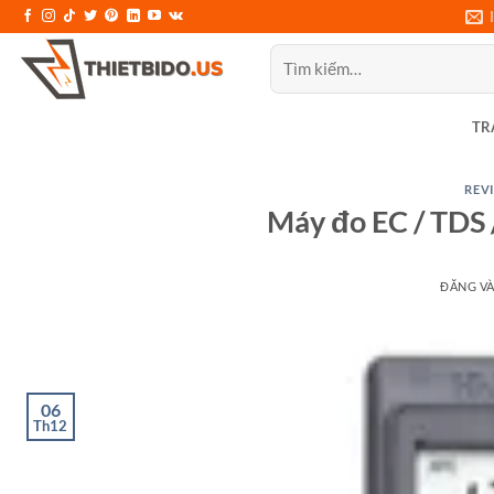
Bỏ
qua
Tìm
nội
kiếm:
dung
TR
REVI
Máy đo EC / TDS 
ĐĂNG V
06
Th12