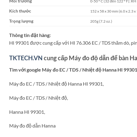
Môi trường
0-50 ° C (32 đến 122 ° F); R
Kích thước
152 x 58 x 30 mm (6.0 x 2.3 x 
Trọng lượng
205g (7.2 oz.)
Thông tin đặt hàng:
HI 99301 được cung cấp với HI 76.306 EC / TDS thăm dò, pi
TKTECH.VN
cung cấp Máy đo độ dẫn để bàn H
Tìm với google Máy đo EC / TDS / Nhiệt độ Hanna HI 9930
Máy đo EC / TDS / Nhiệt độ Hanna HI 99301,
Máy đo EC / TDS / Nhiệt độ,
Hanna HI 99301,
Máy đo độ dẫn Hanna