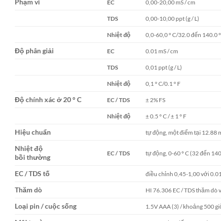
Phạm vi
EC
0,00-20,00 mS / cm
TDS
0,00-10,00 ppt (g / L)
Nhiệt độ
0,0-60,0 ° C/32.0 đến 140.0 °
Độ phân giải
EC
0.01 mS / cm
TDS
0,01 ppt (g / L)
Nhiệt độ
0,1 ° C/0.1 ° F
Độ chính xác ở 20 ° C
EC / TDS
± 2% FS
Nhiệt độ
± 0.5 ° C / ± 1 ° F
Hiệu chuẩn
tự động, một điểm tại 12.88 
Nhiệt độ
EC / TDS
tự động, 0-60 º C (32 đến 140
bồi thường
EC / TDS tố
điều chỉnh 0,45-1,00 với 0.0
Thăm dò
HI 76.306 EC / TDS thăm dò vớ
Loại pin / cuộc sống
1.5V AAA (3) / khoảng 500 giờ