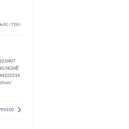
o EC / TDS /
882.0407
CÔNG NGHỆ
944222214 .
ch.vn/
 993310