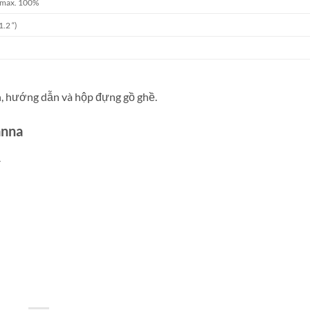
H max. 100%
1.2 “)
n, hướng dẫn và hộp đựng gồ ghề.
anna
1