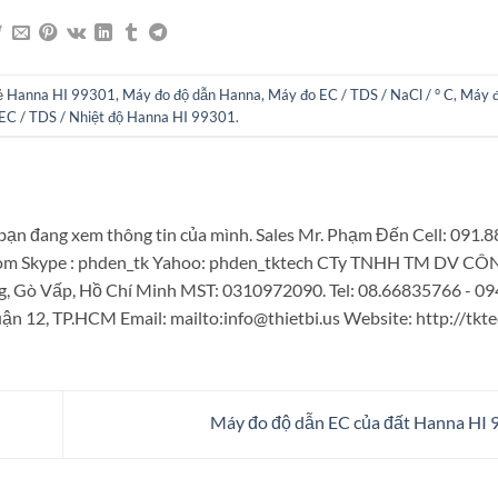
ẻ
Hanna HI 99301
,
Máy đo độ dẫn Hanna
,
Máy đo EC / TDS / NaCl / ° C
,
Máy đ
EC / TDS / Nhiệt độ Hanna HI 99301
.
bạn đang xem thông tin của mình. Sales Mr. Phạm Đến Cell: 091.
.com Skype : phden_tk Yahoo: phden_tktech CTy TNHH TM DV 
g, Gò Vấp, Hồ Chí Minh MST: 0310972090. Tel: 08.66835766 - 0
n 12, TP.HCM Email: mailto:info@thietbi.us Website: http://tkte
Máy đo độ dẫn EC của đất Hanna HI