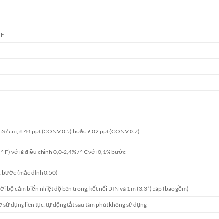
 F
mS / cm, 6.44 ppt (CONV 0.5) hoặc 9,02 ppt (CONV 0.7)
 º F) với ß điều chỉnh 0,0-2,4% / º C với 0,1% bước
1 bước (mặc định 0,50)
i bộ cảm biến nhiệt độ bên trong, kết nối DIN và 1 m (3.3 ‘) cáp (bao gồm)
 sử dụng liên tục; tự động tắt sau tám phút không sử dụng