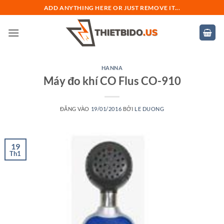
Bỏ
ADD ANYTHING HERE OR JUST REMOVE IT...
qua
nội
dung
HANNA
Máy đo khí CO Flus CO-910
ĐĂNG VÀO
19/01/2016
BỞI
LE DUONG
19
Th1