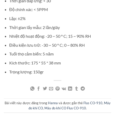
Thời gian đáp ứng: < 30
Độ chính xác: < 5PPM
Lặp: ±2%
Thời gian lấy mẫu: 2 lần/giây
Nhiệt độ hoạt động: -20 ~ 50 ° C; 15 ~ 90% RH
Điều kiện lưu trữ: -30 ~ 50 ° C; 0 ~ 80% RH
Tuổi thọ cảm biến: 5 năm
Kích thước: 175 * 55 * 38 mm
Trọng lượng: 150gr
Bài viết này được đăng trong
Hanna
và được gắn thẻ
Flus CO-910
,
Máy
đo khí CO
,
Máy đo khí CO Flus CO-910
.