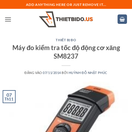
Bỏ
ADD ANYTHING HERE OR JUST REMOVE IT...
qua
nội
dung
THIẾT BỊ ĐO
Máy đo kiểm tra tốc độ động cơ xăng
SM8237
ĐĂNG VÀO
07/11/2014
BỞI
HUỲNH ĐỖ NHẬT PHÚC
07
Th11