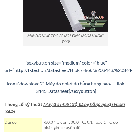
MÁY ĐO NHIỆT ĐỘ BẰNG HỒNG NGOẠI HIOKI
3445
[sexybutton size=”medium” color=”blue”
url=”http://tktech.vn/datasheet/Hioki/Hioki%203443,%2034
icon=”download2″]Máy đo nhiệt độ bằng hồng ngoại Hioki
3445 Datasheet[/sexybutton]
Thông số kỹ thuật
Máy đo nhiệt độ bằng hồng ngoại Hioki
3445
Dải đo
-50,0 ° C đến 500,0 ° C, 0,1 hoặc 1 ° C độ
phân giải chuyển đổi