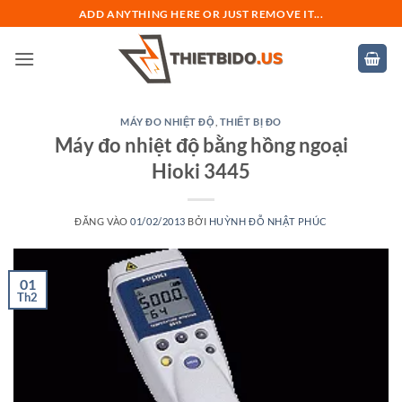
Bỏ
ADD ANYTHING HERE OR JUST REMOVE IT...
qua
nội
dung
MÁY ĐO NHIỆT ĐỘ
,
THIẾT BỊ ĐO
Máy đo nhiệt độ bằng hồng ngoại
Hioki 3445
ĐĂNG VÀO
01/02/2013
BỞI
HUỲNH ĐỖ NHẬT PHÚC
01
Th2