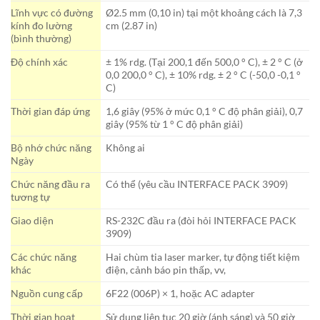
Lĩnh vực có đường
Ø2.5 mm (0,10 in) tại một khoảng cách là 7,3
kính đo lường
cm (2.87 in)
(bình thường)
Độ chính xác
± 1% rdg. (Tại 200,1 đến 500,0 ° C), ± 2 ° C (ở
0,0 200,0 ° C), ± 10% rdg. ± 2 ° C (-50,0 -0,1 °
C)
Thời gian đáp ứng
1,6 giây (95% ở mức 0,1 ° C độ phân giải), 0,7
giây (95% từ 1 ° C độ phân giải)
Bộ nhớ chức năng
Không ai
Ngày
Chức năng đầu ra
Có thể (yêu cầu INTERFACE PACK 3909)
tương tự
Giao diện
RS-232C đầu ra (đòi hỏi INTERFACE PACK
3909)
Các chức năng
Hai chùm tia laser marker, tự động tiết kiệm
khác
điện, cảnh báo pin thấp, vv,
Nguồn cung cấp
6F22 (006P) × 1, hoặc AC adapter
Thời gian hoạt
Sử dụng liên tục 20 giờ (ánh sáng) và 50 giờ