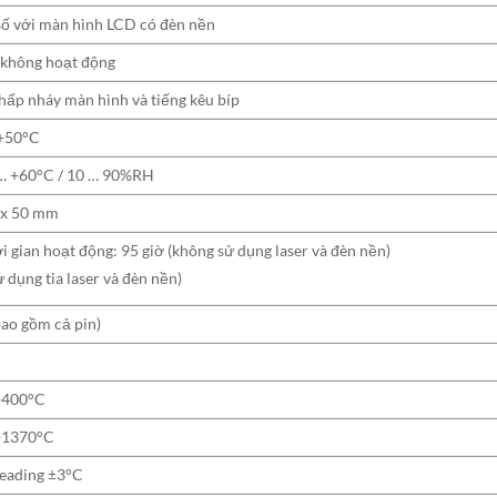
 số với màn hình LCD có đèn nền
y không hoạt động
hấp nháy màn hình và tiếng kêu bíp
 +50°C
… +60°C / 10 … 90%RH
 x 50 mm
 gian hoạt động: 95 giờ (không sử dụng laser và đèn nền)
sử dụng tia laser và đèn nền)
ao gồm cả pin)
+400°C
+1370°C
reading ±3°C