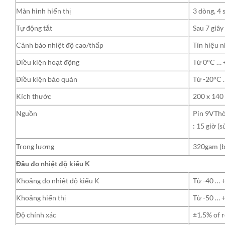
Màn hình hiển thị
3 dòng, 4
Tự động tắt
Sau 7 giâ
Cảnh báo nhiệt độ cao/thấp
Tín hiệu n
Điều kiện hoạt động
Từ 0°C …
Điều kiện bảo quản
Từ -20°C 
Kích thước
200 x 140
Nguồn
Pin 9VThời
: 15 giờ (
Trọng lượng
320gam (b
Đầu đo nhiệt độ kiểu K
Khoảng đo nhiệt độ kiểu K
Từ -40 … 
Khoảng hiển thị
Từ -50 … 
Độ chính xác
±1.5% of 