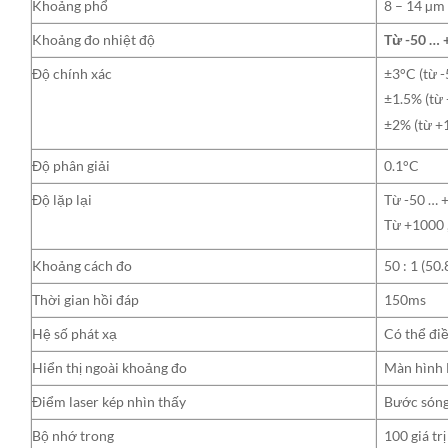
Khoảng phổ
8 – 14 µm
Khoảng đo nhiệt độ
Từ -50 …
Độ chính xác
±3°C (từ 
±1.5% (từ
±2% (từ +
Độ phân giải
0.1°C
Độ lặp lại
Từ -50 … 
Từ +1000 
Khoảng cách đo
50 : 1 (5
Thời gian hồi đáp
150ms
Hệ số phát xạ
Có thể điề
Hiển thị ngoài khoảng đo
Màn hình L
Điểm laser kép nhìn thấy
Bước sóng
Bộ nhớ trong
100 giá trị