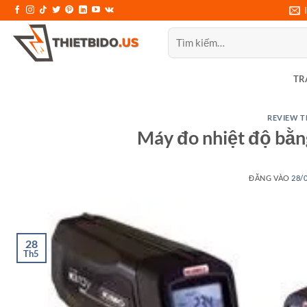
Bỏ
qua
Tìm
nội
kiếm:
dung
TR
REVIEW T
Máy đo nhiệt độ bằ
ĐĂNG VÀO
28/
28
Th5