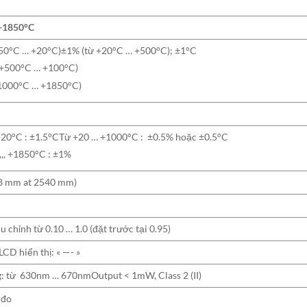
 +1850°C
-50°C … +20°C)±1% (từ +20°C … +500°C); ±1°C
 +500°C … +100°C)
1000°C … +1850°C)
+20°C : ±1.5°CTừ +20 … +1000°C : ±0.5% hoặc ±0.5°C
,,, +1850°C : ±1%
0.8 mm at 2540 mm)
u chỉnh từ 0.10 … 1.0 (đặt trước tại 0.95)
CD hiển thị: « —- »
: từ 630nm … 670nmOutput < 1mW, Class 2 (II)
 đo