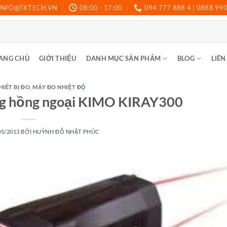
INFO@TKTECH.VN
08:00 - 17:00
094 777 888 4 | 0888 99
ANG CHỦ
GIỚI THIỆU
DANH MỤC SẢN PHẨM
BLOG
LIÊN
HIẾT BỊ ĐO
,
MÁY ĐO NHIỆT ĐỘ
ng hồng ngoại KIMO KIRAY300
05/2013
BỞI
HUỲNH ĐỖ NHẬT PHÚC