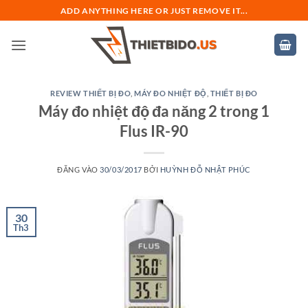
Bỏ
ADD ANYTHING HERE OR JUST REMOVE IT...
qua
nội
dung
REVIEW THIẾT BỊ ĐO
,
MÁY ĐO NHIỆT ĐỘ
,
THIẾT BỊ ĐO
Máy đo nhiệt độ đa năng 2 trong 1
Flus IR-90
ĐĂNG VÀO
30/03/2017
BỞI
HUỲNH ĐỖ NHẬT PHÚC
30
Th3