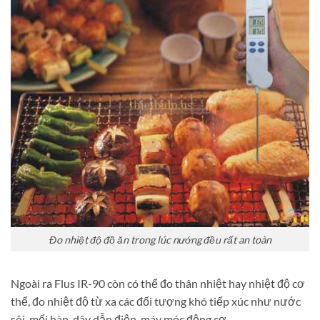
Đo nhiệt độ đồ ăn trong lúc nướng đều rất an toàn
Ngoài ra Flus IR-90 còn có thể đo thân nhiệt hay nhiệt độ cơ
thể, đo nhiệt độ từ xa các đối tượng khó tiếp xúc như nước
sôi, mối hàn, dây dẫn điện, máy móc động cơ,…