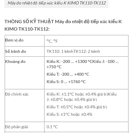
Máy đo nhiệt độ tiếp xúc kiểu K KIMO TK110-TK112
THÔNG SỐ KỸ THUẬT Máy đo nhiệt độ tiếp xúc kiểu K
KIMO TK110-TK112:
Đơn vị đo
o
o
C,
F
Số kênh đo
TK110: 1 kênhTK112: 2 kênh
Khoảng đo
Kiểu K: -200 … +1300 °C
Kiểu J: -100 …
+750 °C
Kiểu T: -200 … +400 °C
Kiểu S: 0 … +1760 °C
Độ chính xác
Kiểu K: ±1.1°C hoặc ±0.4% giá trịKiểu
J: ±0.8°C hoặc ±0.4% giá trị
Kiểu T: ±0.5°C hoặc ±0.4% giá trị
Kiểu S: ±1°C hoặc ±0.4%
Độ phân giải
0.1 °C