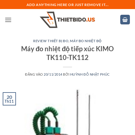
Bỏ
ADD ANYTHING HERE OR JUST REMOVE IT...
qua
nội
dung
REVIEW THIẾT BỊ ĐO
,
MÁY ĐO NHIỆT ĐỘ
Máy đo nhiệt độ tiếp xúc KIMO
TK110-TK112
ĐĂNG VÀO
20/11/2014
BỞI
HUỲNH ĐỖ NHẬT PHÚC
20
Th11