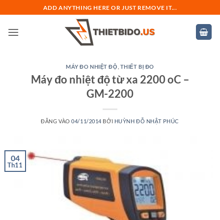
Bỏ
ADD ANYTHING HERE OR JUST REMOVE IT...
qua
nội
dung
MÁY ĐO NHIỆT ĐỘ
,
THIẾT BỊ ĐO
Máy đo nhiệt độ từ xa 2200 oC –
GM-2200
ĐĂNG VÀO
04/11/2014
BỞI
HUỲNH ĐỖ NHẬT PHÚC
04
Th11