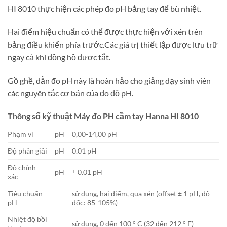
HI 8010 thực hiện các phép đo pH bằng tay để bù nhiệt.
Hai điểm hiệu chuẩn có thể được thực hiện với xén trên
bảng điều khiển phía trước.Các giá trị thiết lập được lưu trữ
ngay cả khi đồng hồ được tắt.
Gồ ghề, dẫn đo pH này là hoàn hảo cho giảng dạy sinh viên
các nguyên tắc cơ bản của đo độ pH.
Thông số kỹ thuật Máy đo PH cầm tay Hanna HI 8010
Phạm vi
pH
0,00-14,00 pH
Độ phân giải
pH
0.01 pH
Độ chính
pH
± 0.01 pH
xác
Tiêu chuẩn
sử dụng, hai điểm, qua xén (offset ± 1 pH, độ
pH
dốc: 85-105%)
Nhiệt độ bồi
sử dụng, 0 đến 100 ° C (32 đến 212 ° F)