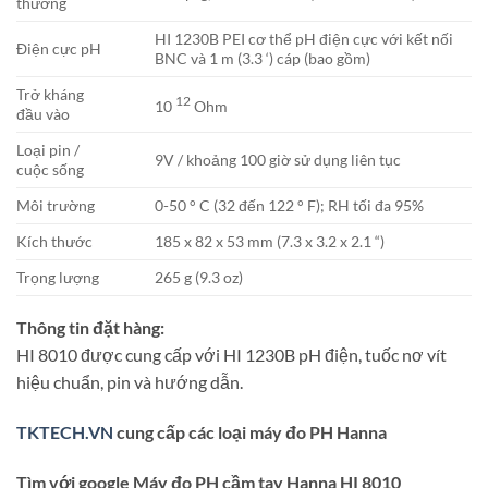
thường
HI 1230B PEI cơ thể pH điện cực với kết nối
Điện cực pH
BNC và 1 m (3.3 ‘) cáp (bao gồm)
Trở kháng
12
10
Ohm
đầu vào
Loại pin /
9V / khoảng 100 giờ sử dụng liên tục
cuộc sống
Môi trường
0-50 ° C (32 đến 122 ° F); RH tối đa 95%
Kích thước
185 x 82 x 53 mm (7.3 x 3.2 x 2.1 “)
Trọng lượng
265 g (9.3 oz)
Thông tin đặt hàng:
HI 8010 được cung cấp với HI 1230B pH điện, tuốc nơ vít
hiệu chuẩn, pin và hướng dẫn.
TKTECH.VN
cung cấp các loại máy đo PH Hanna
Tìm với google Máy đo PH cầm tay Hanna HI 8010