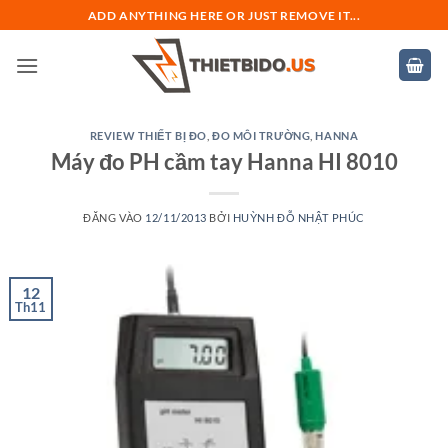
Bỏ
ADD ANYTHING HERE OR JUST REMOVE IT...
qua
nội
dung
REVIEW THIẾT BỊ ĐO
,
ĐO MÔI TRƯỜNG
,
HANNA
Máy đo PH cầm tay Hanna HI 8010
ĐĂNG VÀO
12/11/2013
BỞI
HUỲNH ĐỖ NHẬT PHÚC
12
Th11