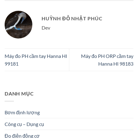
HUỲNH ĐỖ NHẬT PHÚC
Dev
Máy đo PH cầm tay Hanna HI
Máy đo PH ORP cầm tay
99181
Hanna HI 98183
DANH MỤC
Bơm định lượng
Công cụ – Dụng cụ
Đo điện động cơ