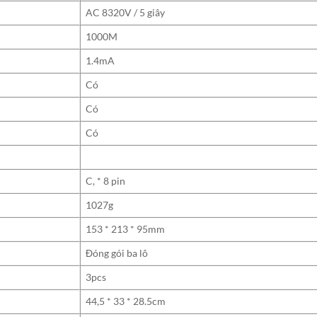
AC 8320V / 5 giây
1000M
1.4mA
Có
Có
Có
C, * 8 pin
1027g
153 * 213 * 95mm
Đóng gói ba lô
3pcs
44,5 * 33 * 28.5cm