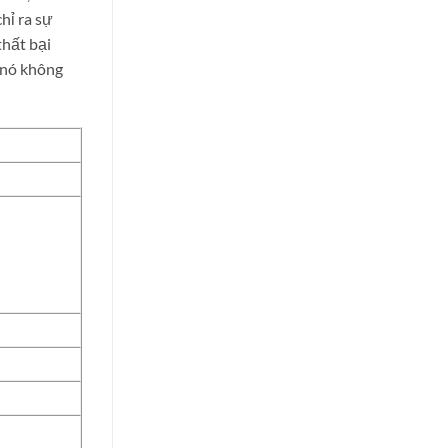
hỉ ra sự
thất bại
 nó không