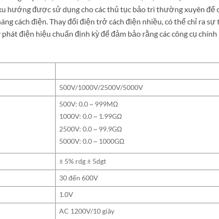
có xu hướng được sử dụng cho các thủ tục bảo trì thường xuyên để c
ng cách điện. Thay đổi điện trở cách điện nhiều, có thể chỉ ra sự 
y phát điện hiệu chuẩn định kỳ để đảm bảo rằng các công cụ chính
500V/1000V/2500V/5000V
500V: 0.0 ~ 999MΩ
1000V: 0.0 ~ 1.99GΩ
2500V: 0.0 ~ 99.9GΩ
5000V: 0.0 ~ 1000GΩ
± 5% rdg ± 5dgt
30 đến 600V
1.0V
AC 1200V/10 giây