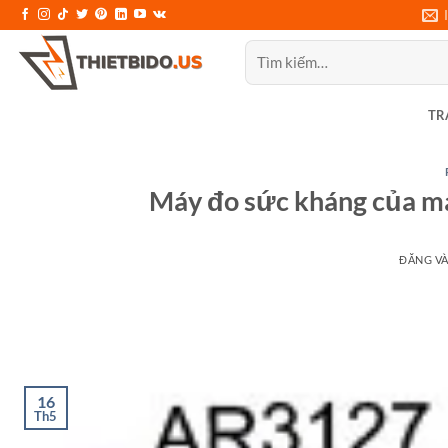
Bỏ
qua
Tìm
nội
kiếm:
dung
TR
Máy đo sức kháng của m
ĐĂNG V
16
Th5