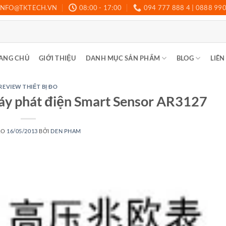
INFO@TKTECH.VN
08:00 - 17:00
094 777 888 4 | 0888 99
ANG CHỦ
GIỚI THIỆU
DANH MỤC SẢN PHẨM
BLOG
LIÊN
REVIEW THIẾT BỊ ĐO
áy phát điện Smart Sensor AR3127
ÀO
16/05/2013
BỞI
DEN PHAM