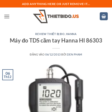
Bỏ
ADD ANYTHING HERE OR JUST REMOVE IT...
qua
nội
dung
REVIEW THIẾT BỊ ĐO
,
HANNA
Máy đo TDS cầm tay Hanna HI 86303
ĐĂNG VÀO
06/12/2013
BỞI
DEN PHAM
06
Th12