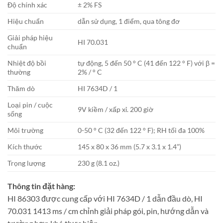
Độ chính xác
± 2% FS
Hiệu chuẩn
dẫn sử dụng, 1 điểm, qua tông đơ
Giải pháp hiệu
HI 70.031
chuẩn
Nhiệt độ bồi
tự động, 5 đến 50 ° C (41 đến 122 ° F) với β =
thường
2% / ° C
Thăm dò
HI 7634D / 1
Loại pin / cuộc
9V kiềm / xấp xỉ. 200 giờ
sống
Môi trường
0-50 ° C (32 đến 122 ° F); RH tối đa 100%
Kích thước
145 x 80 x 36 mm (5.7 x 3.1 x 1.4”)
Trọng lượng
230 g (8.1 oz.)
Thông tin đặt hàng:
HI 86303 được cung cấp với HI 7634D / 1 dẫn đầu dò, HI
70.031 1413 ms / cm chỉnh giải pháp gói, pin, hướng dẫn và