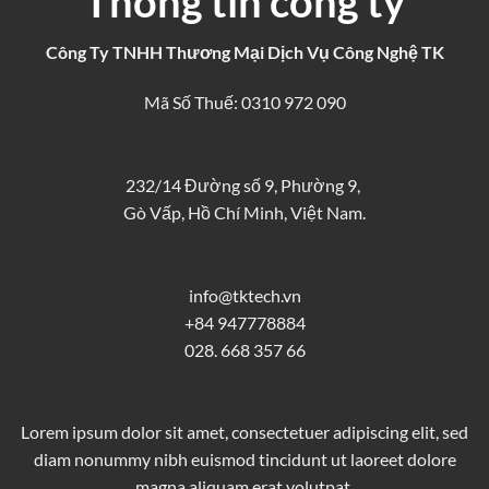
Thông tin công ty
Công Ty TNHH Thương Mại Dịch Vụ Công Nghệ TK
Mã Số Thuế: 0310 972 090
232/14 Đường số 9, Phường 9,
Gò Vấp, Hồ Chí Minh, Việt Nam.
info@tktech.vn
+84 947778884
028. 668 357 66
Lorem ipsum dolor sit amet, consectetuer adipiscing elit, sed
diam nonummy nibh euismod tincidunt ut laoreet dolore
magna aliquam erat volutpat.