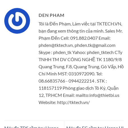
DEN PHAM
Tôi là Đến Phạm, Làm việc tại TKTECH.VN,
bạn đang xem thông tin của mình. Sales Mr.
Phạm Đến Cell: 091.882.0407 Email:
phden@tktech.vn, phden.tk@gmail.com
Skype : phden_tk Yahoo: phden_tktech CTy
TNHH TM DV CÔNG NGHỆ TK 1180/9/8
Quang Trung, F.8, Quang Trung, Gò Vấp, Hồ
Chí Minh MST: 0310972090. Tel:
08.66835766 - 0944222214 . STK :
118157119 Phòng giao dịch Tô Ký, Quận
12, TP.HCM Email: mailto:info@thietbi.us
Website: http://tktech.vn/
Máy đo TDS cầm tay Hanna
Máy đo EC cầm tay Hanna HI