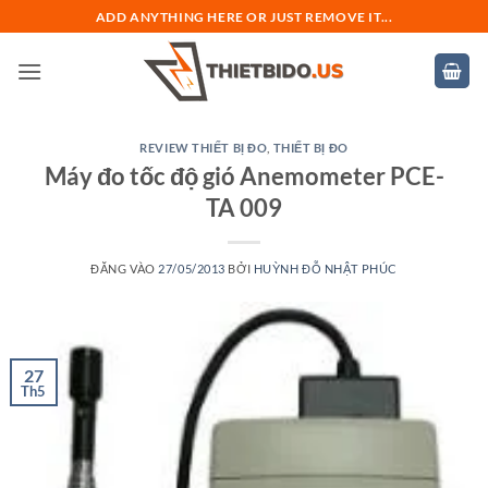
Bỏ
ADD ANYTHING HERE OR JUST REMOVE IT...
qua
nội
dung
REVIEW THIẾT BỊ ĐO
,
THIẾT BỊ ĐO
Máy đo tốc độ gió Anemometer PCE-
TA 009
ĐĂNG VÀO
27/05/2013
BỞI
HUỲNH ĐỖ NHẬT PHÚC
27
Th5