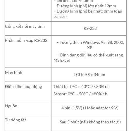
– khi kéo dài: 940mm
– Đường kính (phi) lớn nhất 12mm
– Đường kính (phi) bé nhất: 8mm (đầu
sensor)
Cổng kết nối máy tính
RS-232
Phần mềm /cáp RS-232
– Tương thích Windows 95, 98, 2000,
XP
– Định dạng dữ liệu có thể xuất sang
MS Excel
Màn hình
LCD: 58 x 34mm
Điều kiện hoạt động
Thiết bị: 0°C ~ 40°C / <80% r.h
Sensor: 0°C ~ 50°C / <80% r.h.
Nguồn
4 pin (1,5V) ( Hoặc adaptor 9 V).
Tự động tắt
Sau 5 phút (nếu không thao tác gì)