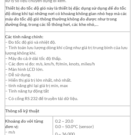
xử lý số liệu chuyên dụng đi kèm.
Thiết bị đo tốc độ gió này là thiết bị đặc dụng sử dụng để đo tốc
độ dòng khí tại những nơi có khoảng không gian nhỏ hẹp mà các
máy đo tốc độ gió thông thường không đo được như trong
đường ống, trong các lỗ thông hơi, các khe nhỏ,…
Các tính năng chính:
– Đo tốc độ gió và nhiệt độ.
– Tính toán lưu lượng dòng khí cũng như giá trị trung bình của lưu
lượng không khí.
– Máy đo cả ở dải tốc độ thấp.
– Các đơn vị đo: m/s, km/h, ft/min, knots, miles/h
– Màn hình LCD lớn.
– Dễ sử dụng.
– Hiển thị giá trị lớn nhất, nhỏ nhất.
– tính năng ghi lại giá trị min, max
– Tính năng tự động tắt
– Có cổng RS 232 để truyền tải dữ liệu.
Thông số kỹ thuật
Khoảng đo với từng
0.2 ~ 20.0
đơn vị:
0.0 ~ 50.0°C (sensor)
– m/s
0 ~ 36,000