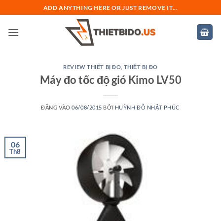
Bỏ
ADD ANYTHING HERE OR JUST REMOVE IT...
qua
nội
dung
REVIEW THIẾT BỊ ĐO
,
THIẾT BỊ ĐO
Máy đo tốc độ gió Kimo LV50
ĐĂNG VÀO
06/08/2015
BỞI
HUỲNH ĐỖ NHẬT PHÚC
06
Th8