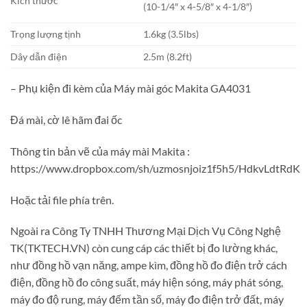
Kích thước
(10-1/4″ x 4-5/8″ x 4-1/8″)
Trọng lượng tịnh
1.6kg (3.5lbs)
Dây dẫn điện
2.5m (8.2ft)
– Phụ kiện đi kèm của
Máy mài góc Makita GA4031
Đá mài, cờ lê hãm đai ốc
Thông tin bản vẽ của máy mài Makita :
https://www.dropbox.com/sh/uzmosnjoiz1f5h5/HdkvLdtRdK
Hoặc tải file phía trên.
Ngoài ra Công Ty TNHH Thương Mại Dịch Vụ Công Nghệ
TK(TKTECH.VN) còn cung cáp các thiết bị đo lường khác,
như đồng hồ vạn năng, ampe kìm, đồng hồ đo điện trở cách
điện, đồng hồ đo công suất, máy hiện sóng, máy phát sóng,
máy đo độ rung, máy đếm tần số, máy đo điện trở đất, máy