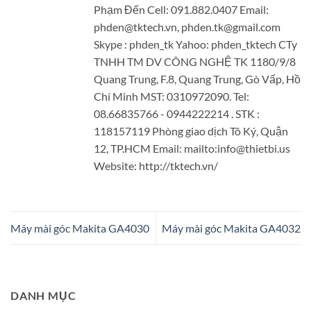
Phạm Đến Cell: 091.882.0407 Email:
phden@tktech.vn, phden.tk@gmail.com
Skype : phden_tk Yahoo: phden_tktech CTy
TNHH TM DV CÔNG NGHỆ TK 1180/9/8
Quang Trung, F.8, Quang Trung, Gò Vấp, Hồ
Chí Minh MST: 0310972090. Tel:
08.66835766 - 0944222214 . STK :
118157119 Phòng giao dịch Tô Ký, Quận
12, TP.HCM Email: mailto:info@thietbi.us
Website: http://tktech.vn/
Máy mài góc Makita GA4030
Máy mài góc Makita GA4032
DANH MỤC