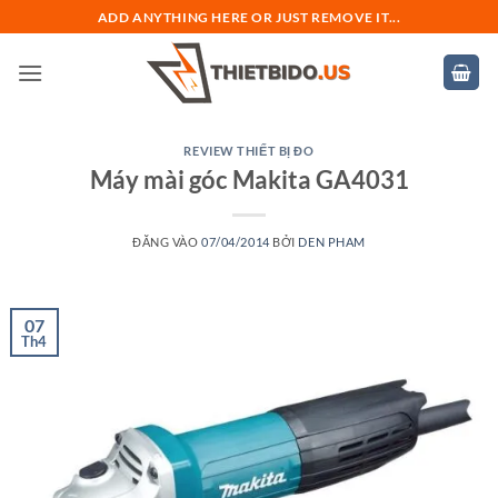
Bỏ
ADD ANYTHING HERE OR JUST REMOVE IT...
qua
nội
dung
REVIEW THIẾT BỊ ĐO
Máy mài góc Makita GA4031
ĐĂNG VÀO
07/04/2014
BỞI
DEN PHAM
07
Th4