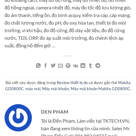
độ hồng ngoại, camera nhiệt độ, máy đo tốc độ lưu lượng gió,
đo âm thanh, tiếng ồn, đo bình acquy, kiểm tra cáp, cáp mạng,
đo chất lượng nước, đo pH, đo oxy hòa tan, thiết bị đo môi
trường, vi khí hậu, đo độ cứng, độ dày vật liệu, đo độ cứng
nước, TDS, ORP, đo áp suất môi trường, đo chênh lệch áp
suất, đồng hồ đếm giờ …
Bài viết này được đăng trong
Review thiết bị đo
và được gắn thẻ
Makita
GD0800C
,
máy mài
,
Máy mài khuôn
,
Máy mài khuôn Makita GD0800C
.
DEN PHAM
Tôi là Đến Phạm, Làm việc tại TKTECH.VN,
bạn đang xem thông tin của mình. Sales Mr.
Phạm Đến Cell: 091.882.0407 Email: