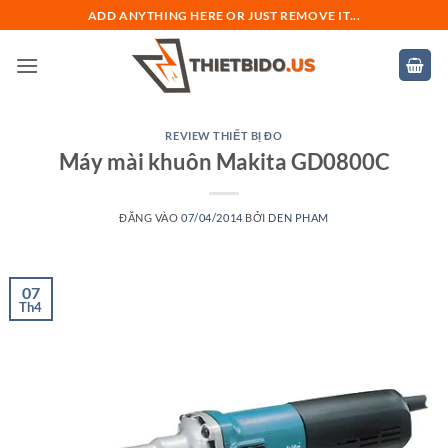
Bỏ
ADD ANYTHING HERE OR JUST REMOVE IT...
qua
nội
dung
REVIEW THIẾT BỊ ĐO
Máy mài khuôn Makita GD0800C
ĐĂNG VÀO
07/04/2014
BỞI
DEN PHAM
07
Th4