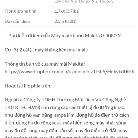
(14-5/8″ x 2-15/16″ x 2-15/16″)
Trọng lượng tịnh
1.7kg (3.7lbs)
Dây dẫn điện
2.5m (8.2ft)
– Phụ kiện đi kèm của
Máy mài khuôn Makita GD0800C
Cờ lê ( 2 cái ) ( máy không kèm mũi mài )
Thông tin bản vẽ của máy mài Makita :
https://www.dropbox.com/sh/uzmosnjoiz1f5h5/HdkvLdtRdK
Hoặc tải file phía trên.
Ngoài ra Công Ty TNHH Thương Mại Dịch Vụ Công Nghệ
TK(TKTECH.VN) còn cung cáp các thiết bị đo lường khác,
như đồng hồ vạn năng, ampe kìm, đồng hồ đo điện trở cách
điện, đồng hồ đo công suất, máy hiện sóng, máy phát sóng,
máy đo độ rung, máy đếm tần số, máy đo điện trở đất, máy
đo khoảng cách, máy đo độ rung, máy đo nhiệt độ, đo nhiệt