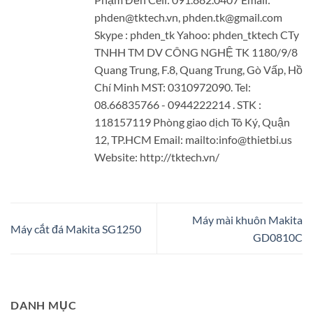
phden@tktech.vn, phden.tk@gmail.com
Skype : phden_tk Yahoo: phden_tktech CTy
TNHH TM DV CÔNG NGHỆ TK 1180/9/8
Quang Trung, F.8, Quang Trung, Gò Vấp, Hồ
Chí Minh MST: 0310972090. Tel:
08.66835766 - 0944222214 . STK :
118157119 Phòng giao dịch Tô Ký, Quận
12, TP.HCM Email: mailto:info@thietbi.us
Website: http://tktech.vn/
Máy mài khuôn Makita
Máy cắt đá Makita SG1250
GD0810C
DANH MỤC