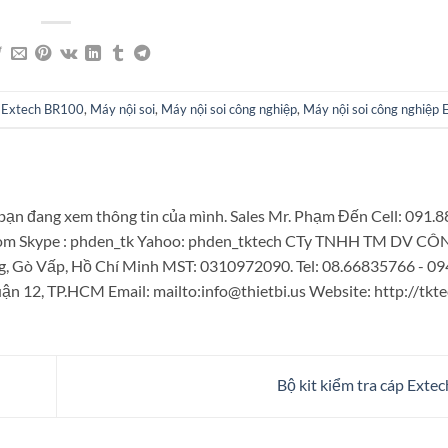
,
Extech BR100
,
Máy nội soi
,
Máy nội soi công nghiệp
,
Máy nội soi công nghiệp
bạn đang xem thông tin của mình. Sales Mr. Phạm Đến Cell: 091.
.com Skype : phden_tk Yahoo: phden_tktech CTy TNHH TM DV 
g, Gò Vấp, Hồ Chí Minh MST: 0310972090. Tel: 08.66835766 - 0
n 12, TP.HCM Email: mailto:info@thietbi.us Website: http://tkte
Bộ kit kiểm tra cáp Ext