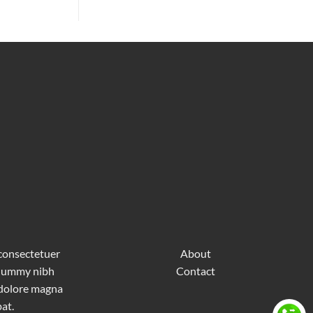
 consectetuer
About
nonummy nibh
Contact
 dolore magna
at.