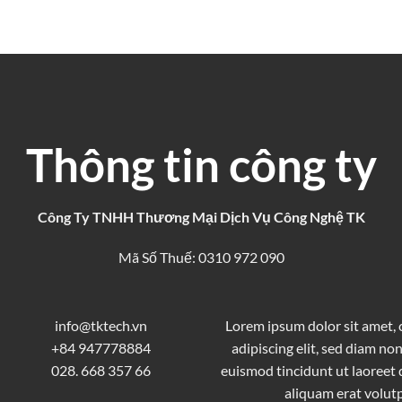
Thông tin công ty
Công Ty TNHH Thương Mại Dịch Vụ Công Nghệ TK
Mã Số Thuế: 0310 972 090
info@tktech.vn
Lorem ipsum dolor sit amet,
+84 947778884
adipiscing elit, sed diam 
028. 668 357 66
euismod tincidunt ut laoreet
aliquam erat volutp