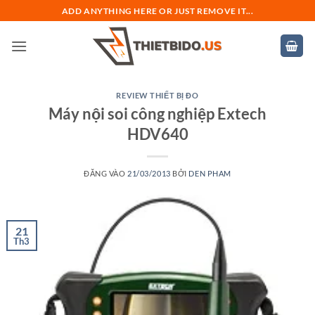
Bỏ
ADD ANYTHING HERE OR JUST REMOVE IT...
qua
nội
dung
REVIEW THIẾT BỊ ĐO
Máy nội soi công nghiệp Extech
HDV640
ĐĂNG VÀO
21/03/2013
BỞI
DEN PHAM
21
Th3