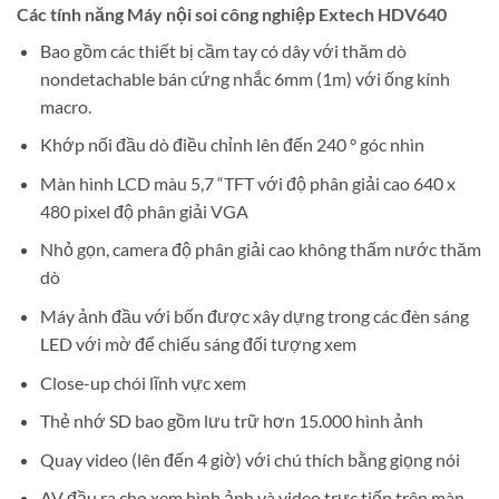
Các tính năng Máy nội soi công nghiệp Extech HDV640
Bao gồm các thiết bị cầm tay có dây với thăm dò
nondetachable bán cứng nhắc 6mm (1m) với ống kính
macro.
Khớp nối đầu dò điều chỉnh lên đến 240 ° góc nhìn
Màn hình LCD màu 5,7 “TFT với độ phân giải cao 640 x
480 pixel độ phân giải VGA
Nhỏ gọn, camera độ phân giải cao không thấm nước thăm
dò
Máy ảnh đầu với bốn được xây dựng trong các đèn sáng
LED với mờ để chiếu sáng đối tượng xem
Close-up chói lĩnh vực xem
Thẻ nhớ SD bao gồm lưu trữ hơn 15.000 hình ảnh
Quay video (lên đến 4 giờ) với chú thích bằng giọng nói
AV đầu ra cho xem hình ảnh và video trực tiếp trên màn