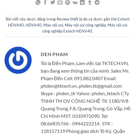
Bài viết này được đăng trong
Review thiết bị đo
và được gắn thẻ
Extech
HDV640
,
HDV640
,
Máy nội soi
,
Máy nội soi công nghiệp
,
Máy nội soi
công nghiệp Extech HDV640
.
DEN PHAM
Tôi là Đến Phạm, Làm việc tại TKTECH.VN,
bạn đang xem thông tin của mình. Sales Mr.
Phạm Đến Cell: 091.882.0407 Email:
phden@tktech.vn, phden.tk@gmail.com
Skype : phden_tk Yahoo: phden_tktech CTy
TNHH TM DV CÔNG NGHỆ TK 1180/9/8
Quang Trung, F.8, Quang Trung, Gò Vấp, Hồ
Chí Minh MST: 0310972090. Tel:
08.66835766 - 0944222214 . STK :
118157119 Phòng giao dịch Tô Ký, Quận