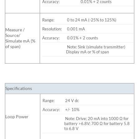
Accuracy:
0.01% + 2 counts
Range:
0 to 24 mA (-25% to 125%)
Resolution:
0.001 mA
Measure /
Source/
Accuracy:
0.01% + 2 counts
Simulate mA (%
of span)
Note: Sink (simulate transmitter)
Display mA or % of span
Specifications
Range:
24 V dc
Accuracy:
+/- 10%
Loop Power
Note: Drive; 20 mA into 1000 Ω for
battery >6.8V; 700 Ω for battery 5.8
to 6.8 V