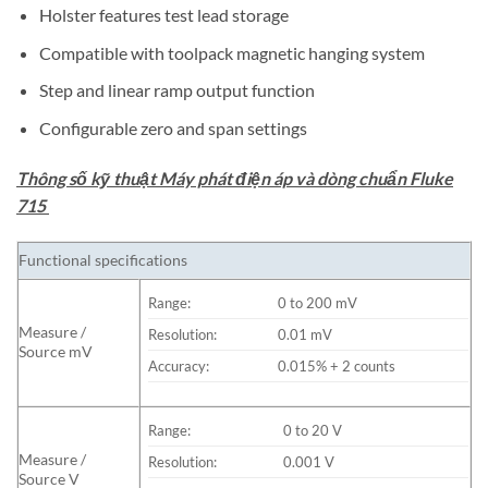
Holster features test lead storage
Compatible with toolpack magnetic hanging system
Step and linear ramp output function
Configurable zero and span settings
Thông số kỹ thuật Máy phát điện áp và dòng chuẩn Fluke
715
Functional specifications
Range:
0 to 200 mV
Measure /
Resolution:
0.01 mV
Source mV
Accuracy:
0.015% + 2 counts
Range:
0 to 20 V
Measure /
Resolution:
0.001 V
Source V