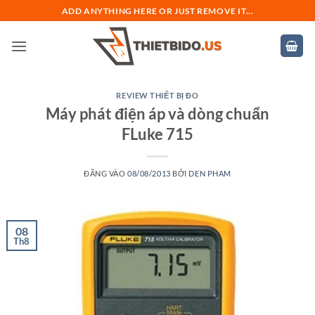
Bỏ
ADD ANYTHING HERE OR JUST REMOVE IT...
qua
nội
dung
REVIEW THIẾT BỊ ĐO
Máy phát điện áp và dòng chuẩn
FLuke 715
ĐĂNG VÀO
08/08/2013
BỞI
DEN PHAM
08
Th8