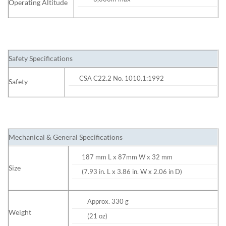
Operating Altitude
Safety Specifications
CSA C22.2 No. 1010.1:1992
Safety
Mechanical & General Specifications
187 mm L x 87mm W x 32 mm
Size
(7.93 in. L x 3.86 in. W x 2.06 in D)
Approx. 330 g
Weight
(21 oz)