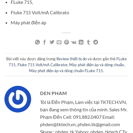
FLuke 715,
Fluke 715 Volt/mA Calibrato
Máy phát điện áp
Bài viết này được đăng trong
Review thiết bị đo
và được gắn thẻ
FLuke
715
,
Fluke 715 Volt/mA Calibrator
,
Máy phát điện áp và dòng chuẩn
,
Máy phát điện áp và dòng chuẩn FLuke 715
.
DEN PHAM
Tôi là Đến Phạm, Làm việc tại TKTECH.VN,
bạn đang xem thông tin của mình. Sales Mr.
Phạm Đến Cell: 091.882.0407 Email:
phden@tktech.vn, phden.tk@gmail.com
Skype : phden_tk Yahoo: phden_tktech CTy